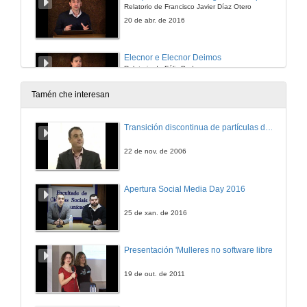
Relatorio de Francisco Javier Díaz Otero
20 de abr. de 2016
Elecnor e Elecnor Deimos
Relatorio de Félix Pedrera
20 de abr. de 2016
Tamén che interesan
Quenda de preguntas. Elecnor e Elecnor Deimos
Transición discontinua de partículas de microgel termosensible
Relatorio de Félix Pedrera
20 de abr. de 2016
22 de nov. de 2006
O sistema de Observación da Terra de UrtheCast
Apertura Social Media Day 2016
Relatorio de Laura Abuja Conde
20 de abr. de 2016
25 de xan. de 2016
Quenda de preguntas. O sistema de Observación da Terra de UrtheCast
Presentación 'Mulleres no software libre'
Relatorio de Laura Abuja Conde
20 de abr. de 2016
19 de out. de 2011