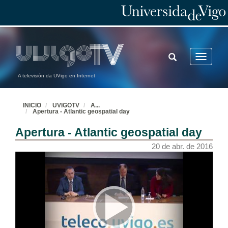
TOGGLE
Toggle
SEARCH
navigatio
A televisión da UVigo en Internet
INICIO
UVIGOTV
A
...
Apertura - Atlantic geospatial day
Apertura - Atlantic geospatial day
20 de abr. de 2016