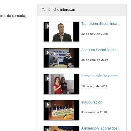
20 de abr. de 2016
Tamén che interesan
ores da xornada,
Quenda de preguntas. O sistema de Observación da Terra de UrtheCast
Relatorio de Laura Abuja Conde
Transición discontinua de partículas de microgel termosensible
20 de abr. de 2016
22 de nov. de 2006
Apertura Social Media Day 2016
25 de xan. de 2016
Presentación 'Mulleres no software libre'
19 de out. de 2011
Inauguración
8 de maio de 2010
A inserción laboral dos licenciados en Ciencias do Mar: a carreira investigadora