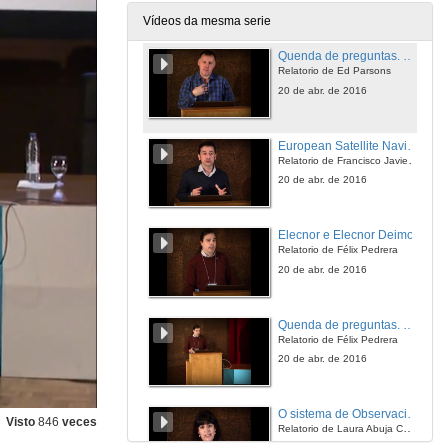
20 de abr. de 2016
Vídeos da mesma serie
Quenda de preguntas. The Quantified Earth
Relatorio de Ed Parsons
20 de abr. de 2016
European Satellite Navigation Competition Galileo Masters
Relatorio de Francisco Javier Díaz Otero
20 de abr. de 2016
Elecnor e Elecnor Deimos
Relatorio de Félix Pedrera
20 de abr. de 2016
Quenda de preguntas. Elecnor e Elecnor Deimos
Relatorio de Félix Pedrera
20 de abr. de 2016
O sistema de Observación da Terra de UrtheCast
Visto
846
veces
Relatorio de Laura Abuja Conde