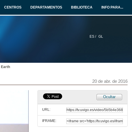
CENTROS
DEPARTAMENTOS
BIBLIOTECA
INFO PARA...
ES /
GL
 Earth
20 de abr. de 2016
Apertura - Atlantic geospatial day
Ocultar
20 de abr. de 2016
URL:
IFRAME:
The Quantified Earth - From pixels to intelligence
Relatorio de Ed Parsons