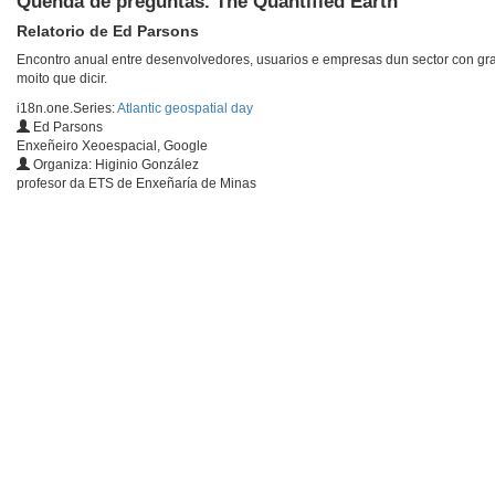
Quenda de preguntas. The Quantified Earth
Relatorio de Ed Parsons
Encontro anual entre desenvolvedores, usuarios e empresas dun sector con gr
moito que dicir.
i18n.one.Series:
Atlantic geospatial day
Ed Parsons
Enxeñeiro Xeoespacial, Google
Organiza: Higinio González
profesor da ETS de Enxeñaría de Minas