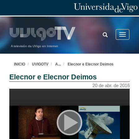
TOGGLE
Toggle
SEARCH
navigatio
A televisión da UVigo en Internet
INICIO
UVIGOTV
A
...
Elecnor e Elecnor Deimos
Elecnor e Elecnor Deimos
20 de abr. de 2016