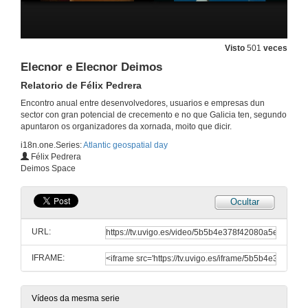
Visto
501
veces
Elecnor e Elecnor Deimos
Relatorio de Félix Pedrera
Apertura - Atlantic geospatial day
Encontro anual entre desenvolvedores, usuarios e empresas dun
sector con gran potencial de crecemento e no que Galicia ten, segundo
20 de abr. de 2016
apuntaron os organizadores da xornada, moito que dicir.
i18n.one.Series:
Atlantic geospatial day
The Quantified Earth - From pixels to intelligence
Félix Pedrera
Relatorio de Ed Parsons
Deimos Space
20 de abr. de 2016
Ocultar
Quenda de preguntas. The Quantified Earth
Relatorio de Ed Parsons
URL:
20 de abr. de 2016
IFRAME:
European Satellite Navigation Competition Galileo Masters
Relatorio de Francisco Javier Díaz Otero
Vídeos da mesma serie
20 de abr. de 2016