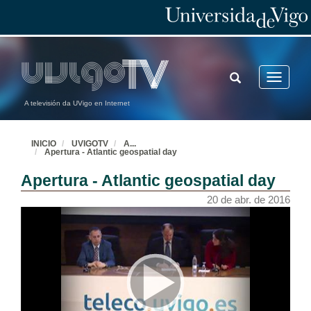
TOGGLE
Toggle
SEARCH
navigatio
A televisión da UVigo en Internet
INICIO
UVIGOTV
A
...
Apertura - Atlantic geospatial day
Apertura - Atlantic geospatial day
20 de abr. de 2016