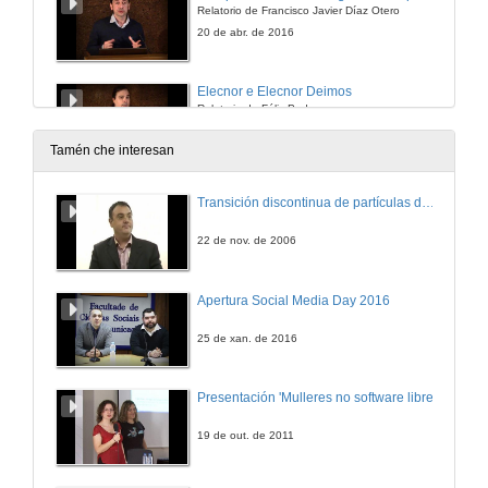
Relatorio de Francisco Javier Díaz Otero
20 de abr. de 2016
Elecnor e Elecnor Deimos
Relatorio de Félix Pedrera
20 de abr. de 2016
Tamén che interesan
Quenda de preguntas. Elecnor e Elecnor Deimos
Transición discontinua de partículas de microgel termosensible
Relatorio de Félix Pedrera
20 de abr. de 2016
22 de nov. de 2006
O sistema de Observación da Terra de UrtheCast
Apertura Social Media Day 2016
Relatorio de Laura Abuja Conde
20 de abr. de 2016
25 de xan. de 2016
Quenda de preguntas. O sistema de Observación da Terra de UrtheCast
Presentación 'Mulleres no software libre'
Relatorio de Laura Abuja Conde
20 de abr. de 2016
19 de out. de 2011