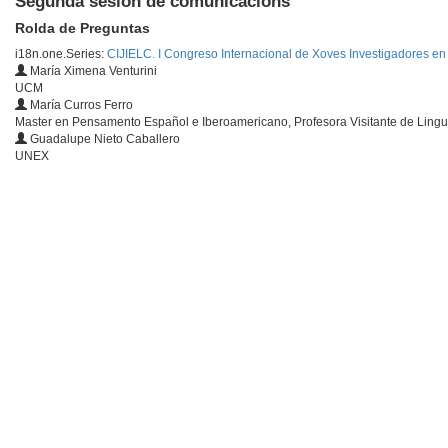
Segunda sesión de comunicacións
Rolda de Preguntas
i18n.one.Series:
CIJIELC. I Congreso Internacional de Xoves Investigadores en 
María Ximena Venturini
UCM
María Curros Ferro
Master en Pensamento Español e Iberoamericano, Profesora Visitante de Li
Guadalupe Nieto Caballero
UNEX