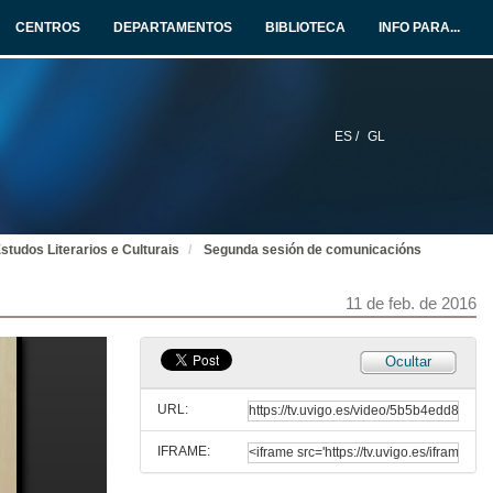
11 de feb. de 2016
CENTROS
DEPARTAMENTOS
BIBLIOTECA
INFO PARA...
O retorno do autor. Poposta de sociografía
11 de feb. de 2016
ES /
GL
O retorno do autor. Poposta de sociografía
Rolda de Preguntas
11 de feb. de 2016
studos Literarios e Culturais
Segunda sesión de comunicacións
Cartas dendo o exilio: Buenos Aires no epistolario de Francisco Ayala
11 de feb. de 2016
11 de feb. de 2016
Pioneiras e literatura da Resedencia de Señoritas
Ocultar
11 de feb. de 2016
URL:
IFRAME:
A impronta literaria de Francisco de Valdés na prensa dos anos vinte e trinta