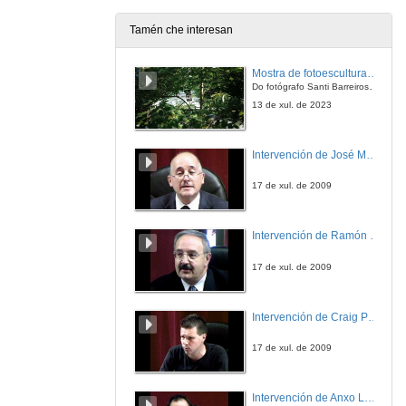
Tamén che interesan
Representacións de Vigo na literatura e o cinema
Mostra de fotoesculturas Overtraz
12 de feb. de 2016
Do fotógrafo Santi Barreiros e o escultor Nito Contreras.
13 de xul. de 2023
Unha achega ao catálogo das Ediciós do Castro: os Cadernos do seminario de Sargadelos
Intervención de José Maria Barja
12 de feb. de 2016
17 de xul. de 2009
Primeira sesión de comunicacións
Rolda de Preguntas
Intervención de Ramón Villlares
12 de feb. de 2016
17 de xul. de 2009
Investigar dende a periferia. experiencias grupais, experiencias personais
Intervención de Craig Patterson
12 de feb. de 2016
17 de xul. de 2009
Investigar dende a periferia. experiencias grupais, experiencias personais
Rolda de Preguntas
Intervención de Anxo Lorenzo
12 de feb. de 2016