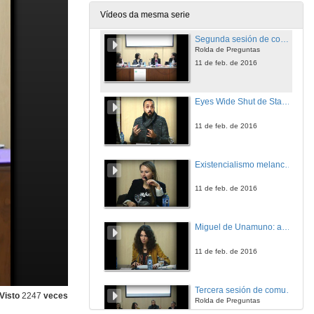
11 de feb. de 2016
Vídeos da mesma serie
Segunda sesión de comunicacións
Rolda de Preguntas
11 de feb. de 2016
Eyes Wide Shut de Stanley Kubrik: relatos soñados e desexos encadenados
11 de feb. de 2016
Existencialismo melancólico en Monólogo para seis voces sen sonido de Alfonso Vallejo e Nostalxia de Andriés Tarkovski
11 de feb. de 2016
Miguel de Unamuno: autor de la eternidad nivolesca no paratexto de Amor y pedagogía
11 de feb. de 2016
Tercera sesión de comunicaciones
Visto
2247
veces
Rolda de Preguntas
11 de feb. de 2016