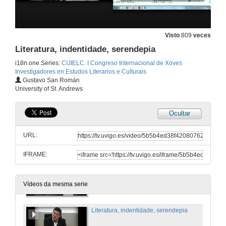
Visto
809
veces
Literatura, indentidade, serendepia
i18n.one.Series:
CIJIELC. I Congreso Internacional de Xoves
Investigadores en Estudos Literarios e Culturais
Gustavo San Román
University of St. Andrews
Ocultar
URL:
IFRAME:
Inauguración do I Congreso Internacional de Novos Investigadores en Estudos Literarios e Culturais
10 de feb. de 2016
Vídeos da mesma serie
Literatura, indentidade, serendepia