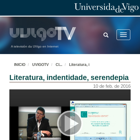
TOGGLE
Toggle
SEARCH
navigatio
A televisión da UVigo en Internet
INICIO
UVIGOTV
CI
...
Literatura, i
Literatura, indentidade, serendepia
10 de feb. de 2016