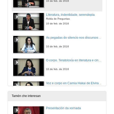
10 de feb. de 2016
Literatura, indentidade, serendepia
Rolda de Preguntas
10 de feb. de 2016
As pegadas do silencio nos discursos sen limite
10 de feb. de 2016
O corpo. Teratoloxía en literatura e cinema
10 de feb. de 2016
Voz e corpo en Carnia Hakai de Elvira Ribeiro Tobía
Un posíbel caso de biografismo sexualizante
10 de feb. de 2016
Tamén che interesan
Primeira sesión de comunicacións
Presentación da xornada
Rolda de Preguntas