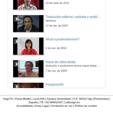
10 de feb. de 2016
23 de maio de 2011
Identidade e política na tetraloxía ''Castelao ou A paixón por Galiza'' de Daniel Cortezón
Traducción editorial: calidade e xestión de proxectos
Apertura
10 de feb. de 2016
17 de set. de 2007
Náufragos do paradiso e a narrativa de Thomas Bernhard
What is postmodernism?
10 de feb. de 2016
4 de out. de 2011
A poderosa representación do tempo histórico e dos espazos en Resintencia, de Rosa Arneiros
Imaxe de vídeo dixital
Definición e parámetros dunha imaxe dixital. Resolución e Aspecto. Profundidade da cor. Compresión. Frame por segundo. Entrelazado. Campos, cadros
10 de feb. de 2016
7 de nov. de 2005
Segunda sesión de comunicación
Inauguración
Rolda de Preguntas
10 de feb. de 2016
8 de maio de 2010
UvigoTV | Praza Miralles. Local A3A | Campus Universitario | C.P. 36310 Vigo (Pontevedra) |
España | Tlf: +34 986811937 |
tv@uvigo.es
Xogos infantís no mundo literario de Pérez Galdós
Accesibilidade
|
Aviso Legal
|
Condicións de uso
|
Política de cookies
Apertura do acto