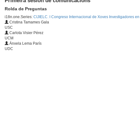
Primeira sesión de comunicacións
Rolda de Preguntas
i18n.one.Series:
CIJIELC. I Congreso Internacional de Xoves Investigadores en 
Cristina Tamames Gala
USC
Carlota Visier Pérez
UCM
Ánxela Lema París
UDC