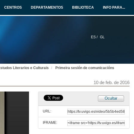
10 de feb. de 2016
CENTROS
DEPARTAMENTOS
BIBLIOTECA
INFO PARA...
Literatura, indentidade, serendepia
10 de feb. de 2016
ES /
GL
Literatura, indentidade, serendepia
Rolda de Preguntas
10 de feb. de 2016
studos Literarios e Culturais
Primeira sesión de comunicacións
As pegadas do silencio nos discursos sen limite
10 de feb. de 2016
10 de feb. de 2016
O corpo. Teratoloxía en literatura e cinema
Ocultar
10 de feb. de 2016
URL:
IFRAME:
Voz e corpo en Carnia Hakai de Elvira Ribeiro Tobía
Un posíbel caso de biografismo sexualizante