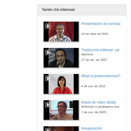
10 de feb. de 2016
Tamén che interesan
Xogos infantís no mundo literario de Pérez Galdós
Presentación da xornada
11 de feb. de 2016
23 de maio de 2011
O ''Sanatorio de Santa Mónica'' como lugar heterotópico no conto ''Ester Primavera'' de Roberto Arlt
Traducción editorial: calidade e xestión de proxectos
11 de feb. de 2016
Apertura
17 de set. de 2007
Primeira sesiónd e comunicacións
Rolda de Preguntas
What is postmodernism?
11 de feb. de 2016
4 de out. de 2011
O retorno do autor. Poposta de sociografía
Imaxe de vídeo dixital
11 de feb. de 2016
Definición e parámetros dunha imaxe dixital. Resolución e Aspecto. Profundidade da cor. Compresión. Frame por segundo. Entrelazado. Campos, cadros
7 de nov. de 2005
O retorno do autor. Poposta de sociografía
Rolda de Preguntas
Inauguración
11 de feb. de 2016