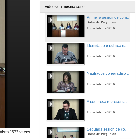
10 de feb. de 2016
Vídeos da mesma serie
Primeira sesión de comunicacións
Rolda de Preguntas
10 de feb. de 2016
Identidade e política na tetraloxía ''Castelao ou A paixón por Galiza'' de Daniel Cortezón
10 de feb. de 2016
Náufragos do paradiso e a narrativa de Thomas Bernhard
10 de feb. de 2016
A poderosa representación do tempo histórico e dos espazos en Resintencia, de Rosa Arneiros
10 de feb. de 2016
Segunda sesión de comunicación
Visto
1577
veces
Rolda de Preguntas