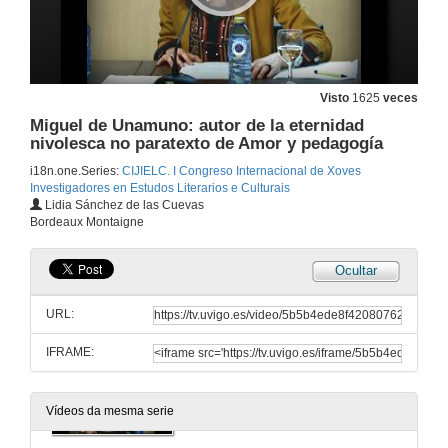
Pioneiras e literatura da Resedencia de Señoritas
11 de feb. de 2016
Visto
1625
veces
A impronta literaria de Francisco de Valdés na prensa dos anos vinte e trinta
Miguel de Unamuno: autor de la eternidad
11 de feb. de 2016
nivolesca no paratexto de Amor y pedagogía
i18n.one.Series:
CIJIELC. I Congreso Internacional de Xoves
Investigadores en Estudos Literarios e Culturais
Segunda sesión de comunicacións
Lidia Sánchez de las Cuevas
Rolda de Preguntas
Bordeaux Montaigne
11 de feb. de 2016
Ocultar
Eyes Wide Shut de Stanley Kubrik: relatos soñados e desexos encadenados
URL:
11 de feb. de 2016
IFRAME:
Existencialismo melancólico en Monólogo para seis voces sen sonido de Alfonso Vallejo e Nostalxia de Andriés Tarkovski
11 de feb. de 2016
Vídeos da mesma serie