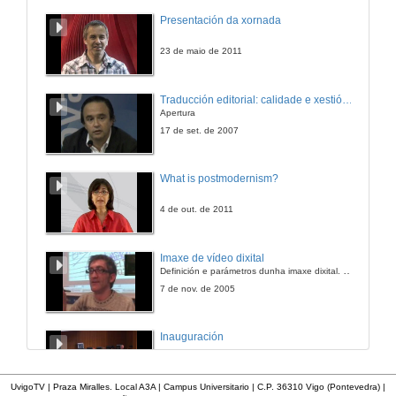
Investigar dende a periferia. experiencias grupais, experiencias personais
Presentación da xornada
12 de feb. de 2016
23 de maio de 2011
Investigar dende a periferia. experiencias grupais, experiencias personais
Traducción editorial: calidade e xestión de proxectos
Rolda de Preguntas
Apertura
12 de feb. de 2016
17 de set. de 2007
O emprego do vídeo no traballo da compañia mala voadora
What is postmodernism?
12 de feb. de 2016
4 de out. de 2011
Sin que de mí y de mis trabajos se tuviese nenguna memoria: en torno a autorrepresentación femnina nos albores da modernidade hispana
Imaxe de vídeo dixital
Definición e parámetros dunha imaxe dixital. Resolución e Aspecto. Profundidade da cor. Compresión. Frame por segundo. Entrelazado. Campos, cadros
12 de feb. de 2016
7 de nov. de 2005
O belo, o enfermo e o terrible: o corpo como un texto neobarroco na narrativa de Silvina Ocampo
Inauguración
12 de feb. de 2016
8 de maio de 2010
UvigoTV | Praza Miralles. Local A3A | Campus Universitario | C.P. 36310 Vigo (Pontevedra) |