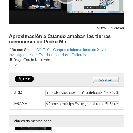
Sin que de mí y de mis trabajos se tuviese nenguna memoria: en torno a autorrepresentación femnina nos albores da modernidade hispana
12 de feb. de 2016
Visto
634
veces
O belo, o enfermo e o terrible: o corpo como un texto neobarroco na narrativa de Silvina Ocampo
Aproximación a Cuando amaban las tierras
comuneras de Pedro Mir
12 de feb. de 2016
i18n.one.Series:
CIJIELC. I Congreso Internacional de Xoves
Investigadores en Estudos Literarios e Culturais
Júlio Dinis, autor do século XIX portugués
Jorge García Izquierdo
UCM
12 de feb. de 2016
Ocultar
Tercera sesión de comunicaciones
Rolda de Preguntas
URL:
12 de feb. de 2016
IFRAME:
River of Fundament: Maider through Burroughs through Barney
Vídeos da mesma serie
12 de feb. de 2016