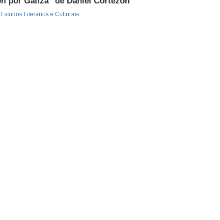
xón por Galiza'' de Daniel Cortezón
Estudos Literarios e Culturais