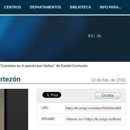
10 de feb. de 2016
CENTROS
DEPARTAMENTOS
BIBLIOTECA
INFO PARA...
Literatura, indentidade, serendepia
Rolda de Preguntas
10 de feb. de 2016
ES /
GL
As pegadas do silencio nos discursos sen limite
10 de feb. de 2016
 ''Castelao ou A paixón por Galiza'' de Daniel Cortezón
O corpo. Teratoloxía en literatura e cinema
ortezón
10 de feb. de 2016
10 de feb. de 2016
Voz e corpo en Carnia Hakai de Elvira Ribeiro Tobía
Ocultar
Un posíbel caso de biografismo sexualizante
10 de feb. de 2016
URL:
IFRAME:
Primeira sesión de comunicacións
Rolda de Preguntas