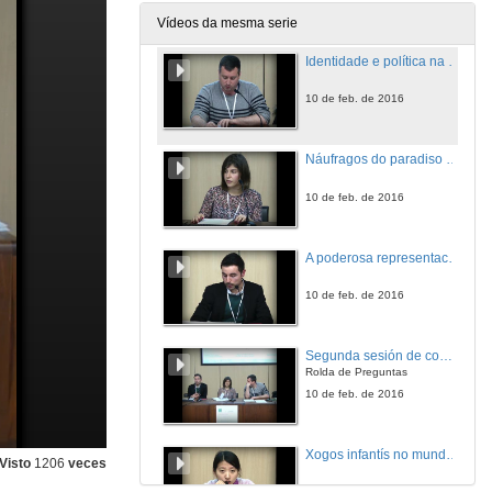
10 de feb. de 2016
Vídeos da mesma serie
Identidade e política na tetraloxía ''Castelao ou A paixón por Galiza'' de Daniel Cortezón
10 de feb. de 2016
Náufragos do paradiso e a narrativa de Thomas Bernhard
10 de feb. de 2016
A poderosa representación do tempo histórico e dos espazos en Resintencia, de Rosa Arneiros
10 de feb. de 2016
Segunda sesión de comunicación
Rolda de Preguntas
10 de feb. de 2016
Xogos infantís no mundo literario de Pérez Galdós
Visto
1206
veces
11 de feb. de 2016