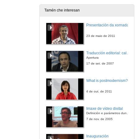
Tamén che interesan
O ''Sanatorio de Santa Mónica'' como lugar heterotópico no conto ''Ester Primavera'' de Roberto Arlt
Presentación da xornada
11 de feb. de 2016
23 de maio de 2011
Primeira sesiónd e comunicacións
Rolda de Preguntas
Traducción editorial: calidade e xestión de proxectos
11 de feb. de 2016
Apertura
17 de set. de 2007
O retorno do autor. Poposta de sociografía
What is postmodernism?
11 de feb. de 2016
4 de out. de 2011
O retorno do autor. Poposta de sociografía
Rolda de Preguntas
Imaxe de vídeo dixital
11 de feb. de 2016
Definición e parámetros dunha imaxe dixital. Resolución e Aspecto. Profundidade da cor. Compresión. Frame por segundo. Entrelazado. Campos, cadros
7 de nov. de 2005
Cartas dendo o exilio: Buenos Aires no epistolario de Francisco Ayala
Inauguración
11 de feb. de 2016