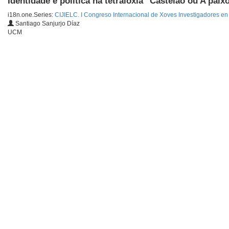
Identidade e política na tetraloxía ''Castelao ou A pai
i18n.one.Series:
CIJIELC. I Congreso Internacional de Xoves Investigadores en 
Santiago Sanjurjo Díaz
UCM