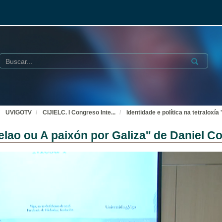
Buscar
Submit
UVIGOTV
CIJIELC. I Congreso Inte
...
Identidade e política na tetraloxía
stelao ou A paixón por Galiza'' de Daniel C