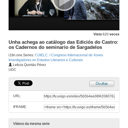
Eyes Wide Shut de Stanley Kubrik: relatos soñados e desexos encadenados
11 de feb. de 2016
Visto
620
veces
Existencialismo melancólico en Monólogo para seis voces sen sonido de Alfonso Vallejo e Nostalxia de Andriés Tarkovski
Unha achega ao catálogo das Ediciós do Castro:
11 de feb. de 2016
os Cadernos do seminario de Sargadelos
i18n.one.Series:
CIJIELC. I Congreso Internacional de Xoves
Investigadores en Estudos Literarios e Culturais
Miguel de Unamuno: autor de la eternidad nivolesca no paratexto de Amor y pedagogía
Leticia Quintás Pérez
UDC
11 de feb. de 2016
Ocultar
Tercera sesión de comunicaciones
Rolda de Preguntas
URL:
11 de feb. de 2016
IFRAME:
Representacións de Vigo na literatura e o cinema
12 de feb. de 2016
Vídeos da mesma serie