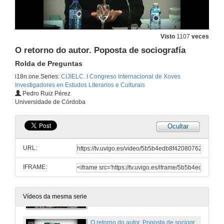
Rolda de Preguntas
10 de feb. de 2016
Visto
1107
veces
Xogos infantís no mundo literario de Pérez Galdós
O retorno do autor. Poposta de sociografía
11 de feb. de 2016
Rolda de Preguntas
i18n.one.Series:
CIJIELC. I Congreso Internacional de Xoves
Investigadores en Estudos Literarios e Culturais
O ''Sanatorio de Santa Mónica'' como lugar heterotópico no conto ''Ester Primavera'' de Roberto Arlt
Pedro Ruiz Pérez
Universidade de Córdoba
11 de feb. de 2016
Ocultar
Primeira sesiónd e comunicacións
Rolda de Preguntas
URL:
11 de feb. de 2016
IFRAME:
O retorno do autor. Poposta de sociografía
11 de feb. de 2016
Vídeos da mesma serie
O retorno do autor. Poposta de sociografía