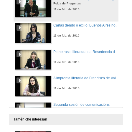
Rolda de Preguntas
11 de feb. de 2016
Cartas dendo o exilio: Buenos Aires no epistolario de Francisco Ayala
11 de feb. de 2016
Pioneiras e literatura da Resedencia de Señoritas
11 de feb. de 2016
A impronta literaria de Francisco de Valdés na prensa dos anos vinte e trinta
11 de feb. de 2016
Segunda sesión de comunicacións
Rolda de Preguntas
11 de feb. de 2016
Tamén che interesan
Eyes Wide Shut de Stanley Kubrik: relatos soñados e desexos encadenados