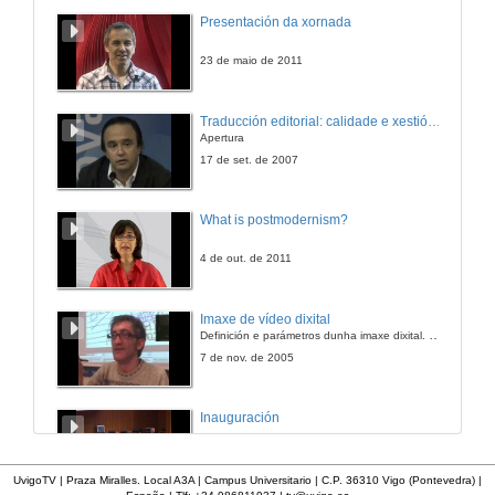
Presentación da xornada
23 de maio de 2011
Traducción editorial: calidade e xestión de proxectos
Apertura
17 de set. de 2007
What is postmodernism?
4 de out. de 2011
Imaxe de vídeo dixital
Definición e parámetros dunha imaxe dixital. Resolución e Aspecto. Profundidade da cor. Compresión. Frame por segundo. Entrelazado. Campos, cadros
7 de nov. de 2005
Inauguración
8 de maio de 2010
UvigoTV | Praza Miralles. Local A3A | Campus Universitario | C.P. 36310 Vigo (Pontevedra) |