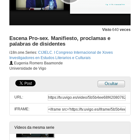
Sin que de mí y de mis trabajos se tuviese nenguna memoria: en torno a autorrepresentación femnina nos albores da modernidade hispana
12 de feb. de 2016
Visto
640
veces
O belo, o enfermo e o terrible: o corpo como un texto neobarroco na narrativa de Silvina Ocampo
Escena Pro-sex. Manifiesto, proclamas e
palabras de disidentes
12 de feb. de 2016
i18n.one.Series:
CIJIELC. I Congreso Internacional de Xoves
Investigadores en Estudos Literarios e Culturais
Júlio Dinis, autor do século XIX portugués
Eugenia Romero Baamonde
Universidade de Vigo
12 de feb. de 2016
Ocultar
Tercera sesión de comunicaciones
Rolda de Preguntas
URL:
12 de feb. de 2016
IFRAME:
River of Fundament: Maider through Burroughs through Barney
Vídeos da mesma serie
12 de feb. de 2016