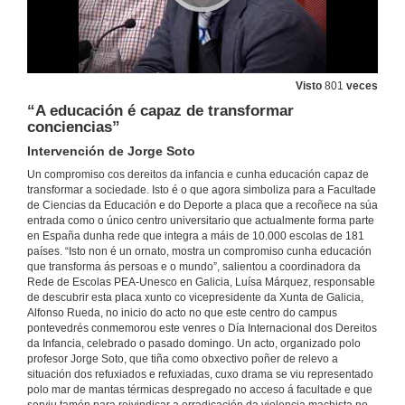
Visto
801
veces
“A educación é capaz de transformar
conciencias”
Intervención de Jorge Soto
Un compromiso cos dereitos da infancia e cunha educación capaz de
transformar a sociedade. Isto é o que agora simboliza para a Facultade
de Ciencias da Educación e do Deporte a placa que a recoñece na súa
entrada como o único centro universitario que actualmente forma parte
en España dunha rede que integra a máis de 10.000 escolas de 181
países. “Isto non é un ornato, mostra un compromiso cunha educación
que transforma ás persoas e o mundo”, salientou a coordinadora da
Rede de Escolas PEA-Unesco en Galicia, Luísa Márquez, responsable
de descubrir esta placa xunto co vicepresidente da Xunta de Galicia,
Alfonso Rueda, no inicio do acto no que este centro do campus
pontevedrés conmemorou este venres o Día Internacional dos Dereitos
da Infancia, celebrado o pasado domingo. Un acto, organizado polo
profesor Jorge Soto, que tiña como obxectivo poñer de relevo a
situación dos refuxiados e refuxiadas, cuxo drama se viu representado
polo mar de mantas térmicas despregado no acceso á facultade e que