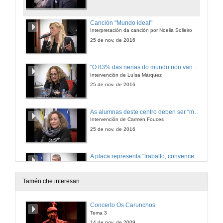
Canción "Mundo ideal"
Interpretación da canción por Noelia Solleiro
25 de nov. de 2016
"O 83% das nenas do mundo non van á escola"
Intervención de Luísa Márquez
25 de nov. de 2016
As alumnas deste centro deben ser “mulleres valentes e comprometidas”
Intervención de Carmen Fouces
25 de nov. de 2016
A placa representa "traballo, convencemento e implicación", pero tamén supón "moita responsabilidade"
Intervención de Alfonso Rueda
25 de nov. de 2016
Tamén che interesan
O acto é unha “mostra do compromiso desta facultade", coa sustentabilidade e cos dereitos “dos e das máis vulnerables”
Concerto Os Carunchos
Intervención de Juan Manuel Corbacho
Tema 3
25 de nov. de 2016
14 de nov. de 2009