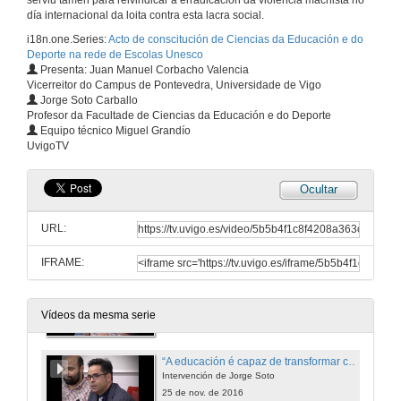
serviu tamén para reivindicar a erradicación da violencia machista no
día internacional da loita contra esta lacra social.
i18n.one.Series:
Acto de conscitución de Ciencias da Educación e do
Deporte na rede de Escolas Unesco
Presenta: Juan Manuel Corbacho Valencia
Vicerreitor do Campus de Pontevedra, Universidade de Vigo
Jorge Soto Carballo
Profesor da Facultade de Ciencias da Educación e do Deporte
Equipo técnico Miguel Grandío
UvigoTV
Ocultar
Descubrimento da placa Unesco
Imaxes do comezo do acto e da chegada das autoridades
URL:
25 de nov. de 2016
IFRAME:
Un dos papeis da facultade é o de ser "unha conciencia crítica que ten que alentar o cambio social”
Intervención de Miguel Cuevas
25 de nov. de 2016
Vídeos da mesma serie
“A educación é capaz de transformar conciencias”
Intervención de Jorge Soto
25 de nov. de 2016