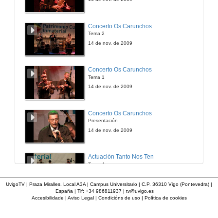
Canciones "Gaudeamus Igitur" e "Vois Sur Ton Chemin"
Concerto Os Carunchos
Actuación do Coro Universitario de Pontevedra
Tema 2
25 de nov. de 2016
14 de nov. de 2009
Concerto Os Carunchos
Tema 1
14 de nov. de 2009
Concerto Os Carunchos
Presentación
14 de nov. de 2009
Actuación Tanto Nos Ten
Tema 4
14 de nov. de 2009
UvigoTV | Praza Miralles. Local A3A | Campus Universitario | C.P. 36310 Vigo (Pontevedra) |
España | Tlf: +34 986811937 |
tv@uvigo.es
Accesibilidade
|
Aviso Legal
|
Condicións de uso
|
Política de cookies
Actuación Tanto Nos Ten
Tema 3
14 de nov. de 2009