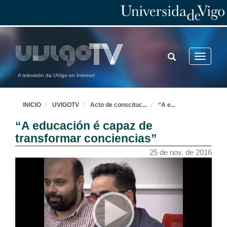
TOGGLE
Toggle
SEARCH
navigatio
A televisión da UVigo en Internet
INICIO
UVIGOTV
Acto de conscituc
...
“A e
...
“A educación é capaz de
transformar conciencias”
25 de nov. de 2016