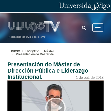
TOGGLE
Toggle
SEARCH
navigatio
A televisión da UVigo en Internet
INICIO
UVIGOTV
Máster
...
Presentación do Máster de
...
Presentación do Máster de
Dirección Pública e Liderazgo
Institucional.
1 de out. de 2013