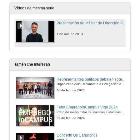
Vídeos da mesma serie
Presentación do Máster de Dirección Pública e Liderazgo Institucional.
1 de out. de 2013
Tamén che interesan
Representantes políticos debaten sobre educación e xuventude no campus de Pontevedra
Organizado polo Decanato e a Delegación de Alumnado de Dirección e Xestión Pública e coa participación de candidatos de PP, BNG, PSOE, Sumar e Podemos
16 de feb. de 2024
Feira EmpregoinCampus Vigo 2024
Preto de medio millar de alumnas e alumnos buscan coñecer máis de preto as oportunidades que lles achegan as arredor de medio cento de empresas que participan na edición viguesa da feira. Xunto coa visita aos stands, durante a feria desenvólvense varias actividades complementarias, como obradoiros, conversas, mesas redondas ou o pasaporte de empregabilidade, un espazo no que poderán recibir asesoramento sobre o seu CV.
29 de feb. de 2024
Concerto Os Carunchos
Tema 3