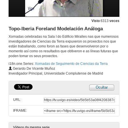
Estudio das Remagnetizacións nas Cuncas Mesozoicas Ibéricas e Vasco-Cantábricas
Paleomagnetismo, Magnetismo das Rochas e Implicacións Tectónicas
Visto
6313
veces
24 de mar. de 2009
Topo-Iberia Foreland Modelación Análoga
Xornadas celebradas na Sala I do Edificio Miralles nas que numerosos
Riesgos Xeolóxicos en Tenerife
investigadores de Ciencias da Terra expuxeron os proxectos nos que
Análise de Susceptibilidade e Perigosidade (Tenerisk)
están traballando, como foron as fases que desenvolveron por o
24 de mar. de 2009
momento así como os resultados que obtiveron e as líneas futuras que
poden tomar os seus proxectos.
i18n.one.Series:
Xornadas de Seguimento de Ciencias da Terra
Petrofísica da Corteza Continental Inferior e o Manto Superior
Gerardo De Vicente Muñoz
Investigador Principal, Universidade Complutense de Madrid
24 de mar. de 2009
Ocultar
Interrelacións entre os Fenómeno de Xeración y Destrucción Insular nas etapas temperás de crecemento de Illas Oceánicas
A importancia de os procesos Magmáticos, Tectónicos e Sedimentarios na Formación dos Complexos Basales das Illas Canarias
URL:
24 de mar. de 2009
IFRAME:
Modelo Xeoeléctrico da Litosfera Castellano-Extremeña
24 de mar. de 2009
Vídeos da mesma serie