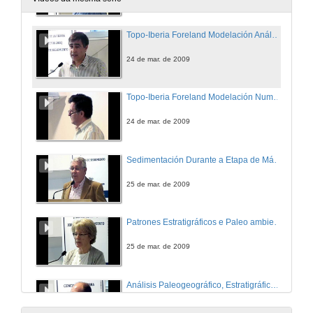
Topo-Iberia Foreland Modelación Análoga
24 de mar. de 2009
Topo-Iberia Foreland Modelación Numérica
24 de mar. de 2009
Sedimentación Durante a Etapa de Máxima Expansión de Rifting Triasico no Marco Occidental de Tethys
25 de mar. de 2009
Patrones Estratigráficos e Paleo ambientais ( Biotópicos) do Cambio na Proporción Calcita/Aragonito nos Rudistas (Bivalvos)
25 de mar. de 2009
Análisis Paleogeográfico, Estratigráfico y Paleobiolóxico do Mississippiense das Plataformas Carbonatadas en Sierra Morena e na Meseta Occidental de Marrocos
Comparación cás Plataformas D
25 de mar. de 2009