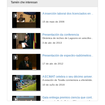
Tamén che interesan
Dinámica de Ecosistemas Terrestres no Plio-Pleistoceno das Cuncas do Levante Español
A inserción laboral dos licenciados en Ciencias do Mar: a carreira investigadora
25 de mar. de 2009
15 de maio de 2006
As Tres Subdivisións Principais do Pensilvaniense (Limites B/M, M/K, K/G) na Zona Cantábrica.
Presentación da conferencia
Contribución Paleontolóxica o Establecemento dunha Escala Global do Carbonífero
Dinámica de recheo de Lagoons en arrecifes de coral
25 de mar. de 2009
3 de abr. de 2013
Factores Paleo climáticos e Paleo ambientais en Periodos Críticos do Tránsito Cretacico-Terciario
Presentación de espectro-radiómetros ASD
25 de mar. de 2009
17 de abr. de 2012
O Litoral Carbonatado Mediterráneo: Morfoxénese Karstica e Litoral e Rexistros Sedimentarios Respectivos, como Respostas á Variabilidade Paleo climática Cuaternaria.
A ECIMAT celebra o seu décimo aniversario
A estación de Toralla conmemora a efeméride asinando un convenio coa Universidad del País Vasco
25 de mar. de 2009
10 de xuño de 2016
Morfometria y Geomorfoloxía Fluvial e Litoral das Plataformas Calcáreas do Mediterráneo Occidental
Gala entrega premios ciencia que conta 2014. Fundación Barrié
Programa de Radio Galega "Efervescencia"
25 de mar. de 2009