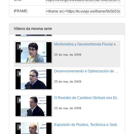
25 de mar. de 2009
IFRAME:
O Litoral Carbonatado Mediterráneo: Morfoxénese Karstica e Litoral e Rexistros Sedimentarios Respectivos, como Respostas á Variabilidade Paleo climática Cuaternaria.
25 de mar. de 2009
Vídeos da mesma serie
Morfometria y Geomorfoloxía Fluvial e Litoral das Plataformas Calcáreas do Mediterráneo Occidental
25 de mar. de 2009
Desenvolvemento e Optimización de Métodos e Ferramentas de Análise Espacial para a Caracterización Xeomorfolóxica das Plataformas Carbonatadas do Mediterráneo Occidental
25 de mar. de 2009
O Rexistro de Cambios Globais nos Ecosistemas do Mioceno Medio ó Pleistoceno do Dominio Atlántico dende Lisboa (Portugal) ata Agadir (Marrocos)
25 de mar. de 2009
Expulsión de Fluidos, Tectónica e Sedimentación durante o Cretácico Medio na Marxe Norte da Cunca Vasco-Cantábrica