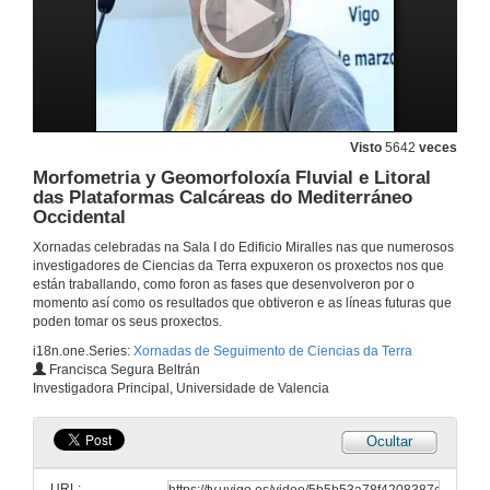
25 de mar. de 2009
Patrones Estratigráficos e Paleo ambientais ( Biotópicos) do Cambio na Proporción Calcita/Aragonito nos Rudistas (Bivalvos)
25 de mar. de 2009
Visto
5642
veces
Análisis Paleogeográfico, Estratigráfico y Paleobiolóxico do Mississippiense das Plataformas Carbonatadas en Sierra Morena e na Meseta Occidental de Marrocos
Morfometria y Geomorfoloxía Fluvial e Litoral
Comparación cás Plataformas D
das Plataformas Calcáreas do Mediterráneo
25 de mar. de 2009
Occidental
Xornadas celebradas na Sala I do Edificio Miralles nas que numerosos
Dinámica de Ecosistemas Terrestres no Plio-Pleistoceno das Cuncas do Levante Español
investigadores de Ciencias da Terra expuxeron os proxectos nos que
están traballando, como foron as fases que desenvolveron por o
25 de mar. de 2009
momento así como os resultados que obtiveron e as líneas futuras que
poden tomar os seus proxectos.
i18n.one.Series:
Xornadas de Seguimento de Ciencias da Terra
As Tres Subdivisións Principais do Pensilvaniense (Limites B/M, M/K, K/G) na Zona Cantábrica.
Francisca Segura Beltrán
Contribución Paleontolóxica o Establecemento dunha Escala Global do Carbonífero
Investigadora Principal, Universidade de Valencia
25 de mar. de 2009
Ocultar
Factores Paleo climáticos e Paleo ambientais en Periodos Críticos do Tránsito Cretacico-Terciario
URL: