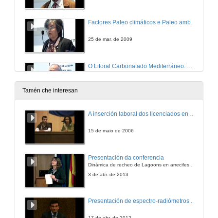
Factores Paleo climáticos e Paleo ambientais en Periodos Críticos do Tránsito Cretacico-Terciario
25 de mar. de 2009
O Litoral Carbonatado Mediterráneo: Morfoxénese Karstica e Litoral e Rexistros Sedimentarios Respectivos, como Respostas á Variabilidade Paleo climática Cuaternaria.
25 de mar. de 2009
Tamén che interesan
Morfometria y Geomorfoloxía Fluvial e Litoral das Plataformas Calcáreas do Mediterráneo Occidental
A inserción laboral dos licenciados en Ciencias do Mar: a carreira investigadora
25 de mar. de 2009
15 de maio de 2006
Desenvolvemento e Optimización de Métodos e Ferramentas de Análise Espacial para a Caracterización Xeomorfolóxica das Plataformas Carbonatadas do Mediterráneo Occidental
Presentación da conferencia
Dinámica de recheo de Lagoons en arrecifes de coral
25 de mar. de 2009
3 de abr. de 2013
O Rexistro de Cambios Globais nos Ecosistemas do Mioceno Medio ó Pleistoceno do Dominio Atlántico dende Lisboa (Portugal) ata Agadir (Marrocos)
Presentación de espectro-radiómetros ASD
25 de mar. de 2009
17 de abr. de 2012