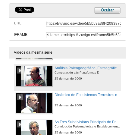
Ocultar
Sedimentación Durante a Etapa de Máxima Expansión de Rifting Triasico no Marco Occidental de Tethys
URL:
25 de mar. de 2009
IFRAME:
Patrones Estratigráficos e Paleo ambientais ( Biotópicos) do Cambio na Proporción Calcita/Aragonito nos Rudistas (Bivalvos)
25 de mar. de 2009
Vídeos da mesma serie
Análisis Paleogeográfico, Estratigráfico y Paleobiolóxico do Mississippiense das Plataformas Carbonatadas en Sierra Morena e na Meseta Occidental de Marrocos
Comparación cás Plataformas D
25 de mar. de 2009
Dinámica de Ecosistemas Terrestres no Plio-Pleistoceno das Cuncas do Levante Español
25 de mar. de 2009
As Tres Subdivisións Principais do Pensilvaniense (Limites B/M, M/K, K/G) na Zona Cantábrica.
Contribución Paleontolóxica o Establecemento dunha Escala Global do Carbonífero
25 de mar. de 2009