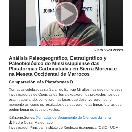
Petrofísica da Corteza Continental Inferior e o Manto Superior
24 de mar. de 2009
Interrelacións entre os Fenómeno de Xeración y Destrucción Insular nas etapas temperás de crecemento de Illas Oceánicas
A importancia de os procesos Magmáticos, Tectónicos e Sedimentarios na Formación dos Complexos Basales das Illas Canarias
Visto
5620
veces
24 de mar. de 2009
Análisis Paleogeográfico, Estratigráfico y
Paleobiolóxico do Mississippiense das
Modelo Xeoeléctrico da Litosfera Castellano-Extremeña
Plataformas Carbonatadas en Sierra Morena e
na Meseta Occidental de Marrocos
24 de mar. de 2009
Comparación cás Plataformas D
Xornadas celebradas na Sala I do Edificio Miralles nas que numerosos
Topo-Iberia Foreland Modelación Análoga
investigadores de Ciencias da Terra expuxeron os proxectos nos que
están traballando, como foron as fases que desenvolveron por o
24 de mar. de 2009
momento así como os resultados que obtiveron e as líneas futuras que
poden tomar os seus proxectos.
i18n.one.Series:
Xornadas de Seguimento de Ciencias da Terra
Topo-Iberia Foreland Modelación Numérica
Pedro Cózar Maldonado
Investigador Principal, Instituto de Xeoloxía Económica (CSIC - UCM)
24 de mar. de 2009