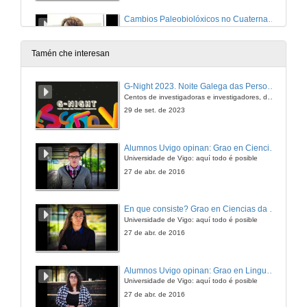
Cambios Paleobiolóxicos no Cuaternario das Canarias Orientais, e a súa Relación coa Biodiversidade Actual
25 de mar. de 2009
Tamén che interesan
Biozonas de Macroforaminiferos do Cretacico Superior (Ksbz) e a súa Correlación cás Biozonas de Organismos Pelagicos e Estratigrafía Isotópica
G-Night 2023. Noite Galega das Persoas Investigadoras. Conciencias creativas
Un Instrumento de Alta Resolución en Reconstruccións
Centos de investigadoras e investigadores, decenas de actividades e sete cidades
25 de mar. de 2009
29 de set. de 2023
O Patrimonio Paleontolóxico como Recurso para o Desenvolvemento
Alumnos Uvigo opinan: Grao en Ciencias da Linguaxe e Estudos Literarios
Aplicación dun Modelo de Valoración e Xestión Integral ós xacementos de Dinosaurios de Teruel
Universidade de Vigo: aquí todo é posible
25 de mar. de 2009
27 de abr. de 2016
Patróns de Diversificación Morfolóxica en Hominidos: Adaptación, Heterocronia, Ambiente.
En que consiste? Grao en Ciencias da Linguaxe e Estudos Literarios
Universidade de Vigo: aquí todo é posible
25 de mar. de 2009
27 de abr. de 2016
Estudio dos Grandes Mamíferos Continentales del Plio-Pleistoceno no entorno dos Homínidos
Alumnos Uvigo opinan: Grao en Linguas Estranxeiras
Tafonomía, Sistemática e Paleo ecoloxía.
Universidade de Vigo: aquí todo é posible
25 de mar. de 2009
27 de abr. de 2016