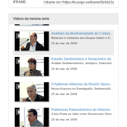
IFRAME:
O Límite Devonico-Carbonifero no Orogeno Varisco. Sedimentación Anoxica e Controles de Depósito
25 de mar. de 2009
Vídeos da mesma serie
Análises da Biodiversidade do Cretacico Inferior da Cuenca de Cameros
Biofacies e Litofacies dos Grupos Urbión e Enciso
25 de mar. de 2009
Estudio Geobiolóxico e Xeoquímico del Neoproterozoico e Cambrico da Península Ibérica
Análisis Sedimentolóxico, Isotópico, Paleontolóxico e Cronoestratigrafico
25 de mar. de 2009
O Aptiense-Albiense da Rexión Vasco-Cantábrica
Novos Avances en Estratigrafía, Sedimentolóxica e Análise de Cunca
25 de mar. de 2009
Patrimonio Paleontolóxico do Ordovicico e Silurico do Macizo Hesperico
A súa Posta en Valor como Georrecurso Científico e Cultural en Áreas Naturais Protexidas
25 de mar. de 2009