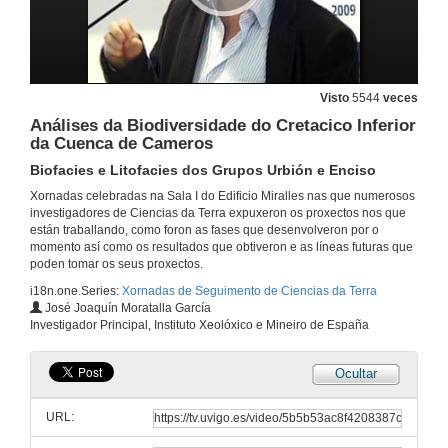
Morfometria y Geomorfoloxía Fluvial e Litoral das Plataformas Calcáreas do Mediterráneo Occidental
25 de mar. de 2009
Visto
5544
veces
Desenvolvemento e Optimización de Métodos e Ferramentas de Análise Espacial para a Caracterización Xeomorfolóxica das Plataformas Carbonatadas do Mediterráneo Occidental
Análises da Biodiversidade do Cretacico Inferior
da Cuenca de Cameros
25 de mar. de 2009
Biofacies e Litofacies dos Grupos Urbión e Enciso
Xornadas celebradas na Sala I do Edificio Miralles nas que numerosos
O Rexistro de Cambios Globais nos Ecosistemas do Mioceno Medio ó Pleistoceno do Dominio Atlántico dende Lisboa (Portugal) ata Agadir (Marrocos)
investigadores de Ciencias da Terra expuxeron os proxectos nos que
están traballando, como foron as fases que desenvolveron por o
25 de mar. de 2009
momento así como os resultados que obtiveron e as líneas futuras que
poden tomar os seus proxectos.
i18n.one.Series:
Xornadas de Seguimento de Ciencias da Terra
Expulsión de Fluidos, Tectónica e Sedimentación durante o Cretácico Medio na Marxe Norte da Cunca Vasco-Cantábrica
José Joaquín Moratalla García
Investigador Principal, Instituto Xeolóxico e Mineiro de España
25 de mar. de 2009
Ocultar
Rexistro Sedimentario de Cambios Climáticos no Carbonífero de Bolivia
Bioestratigrafía e Ambientes Sedimentarios.
URL:
25 de mar. de 2009