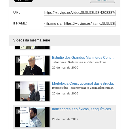
O Patrimonio Paleontolóxico como Recurso para o Desenvolvemento
Aplicación dun Modelo de Valoración e Xestión Integral ós xacementos de Dinosaurios de Teruel
URL:
25 de mar. de 2009
IFRAME:
Patróns de Diversificación Morfolóxica en Hominidos: Adaptación, Heterocronia, Ambiente.
Vídeos da mesma serie
25 de mar. de 2009
Estudio dos Grandes Mamíferos Continentales del Plio-Pleistoceno no entorno dos Homínidos
Tafonomía, Sistemática e Paleo ecoloxía.
25 de mar. de 2009
Morfoloxía Construccional das estructuras Oseas dos Grandes Mamíferos Continentais do Plio-Pleistoceno
Implicacións Taxonomicas e Limitacións Adaptativas
25 de mar. de 2009
Indicadores Xeolóxicos, Xeoquímicos e Cristaloquímicos dos distintos Mecanismos de Formación de Grafitos Naturais
26 de mar. de 2009