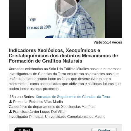
Estudio Geobiolóxico e Xeoquímico del Neoproterozoico e Cambrico da Península Ibérica
Análisis Sedimentolóxico, Isotópico, Paleontolóxico e Cronoestratigrafico
25 de mar. de 2009
O Aptiense-Albiense da Rexión Vasco-Cantábrica
Novos Avances en Estratigrafía, Sedimentolóxica e Análise de Cunca
Visto
5514
veces
25 de mar. de 2009
Indicadores Xeolóxicos, Xeoquímicos e
Cristaloquímicos dos distintos Mecanismos de
Patrimonio Paleontolóxico do Ordovicico e Silurico do Macizo Hesperico
Formación de Grafitos Naturais
A súa Posta en Valor como Georrecurso Científico e Cultural en Áreas Naturais Protexidas
Xornadas celebradas na Sala I do Edificio Miralles nas que numerosos
25 de mar. de 2009
investigadores de Ciencias da Terra expuxeron os proxectos nos que
están traballando, como foron as fases que desenvolveron por o
momento así como os resultados que obtiveron e as líneas futuras que
Cambios Paleobiolóxicos no Cuaternario das Canarias Orientais, e a súa Relación coa Biodiversidade Actual
poden tomar os seus proxectos.
25 de mar. de 2009
i18n.one.Series:
Xornadas de Seguimento de Ciencias da Terra
Presenta: Federico Vilas Martín
Catedrático do departamento de Xeociencias Mariñas
Biozonas de Macroforaminiferos do Cretacico Superior (Ksbz) e a súa Correlación cás Biozonas de Organismos Pelagicos e Estratigrafía Isotópica
Francisco Javier Luque Del Villar
Un Instrumento de Alta Resolución en Reconstruccións
Investigador Principal, Universidade Complutense de Madrid
25 de mar. de 2009
Ocultar