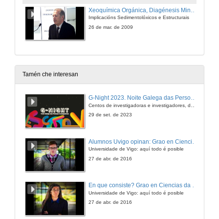
Xeoquímica Orgánica, Diagénesis Mineral e Modelización Térmica Integradas dos eventos Anoxicos do Eoceno Surpirenaico (Sectores Oriental e Central).
Implicacións Sedimentolóxicos e Estructurais
26 de mar. de 2009
Tamén che interesan
G-Night 2023. Noite Galega das Persoas Investigadoras. Conciencias creativas
Centos de investigadoras e investigadores, decenas de actividades e sete cidades
29 de set. de 2023
Alumnos Uvigo opinan: Grao en Ciencias da Linguaxe e Estudos Literarios
Universidade de Vigo: aquí todo é posible
27 de abr. de 2016
En que consiste? Grao en Ciencias da Linguaxe e Estudos Literarios
Universidade de Vigo: aquí todo é posible
27 de abr. de 2016