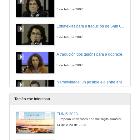
5 de feb. de 2007
Estratexias para a tradución de Shin Chan
5 de feb. de 2007
A tradución dos guións para a dobraxe cinematográfica en galego
5 de feb. de 2007
Narratividade: un posible elo entre a teoría e a práctica
5 de feb. de 2007
Tamén che interesan
Estratexias para a dobraxe de Shin Chan
EUNIS 2023
European univesrities and the digital transformation: challenges and opportunities ahead
6 de feb. de 2007
14 de xuño de 2023
Estilos interpretativos, recursos expresivos da voz e linguaxe non verbal