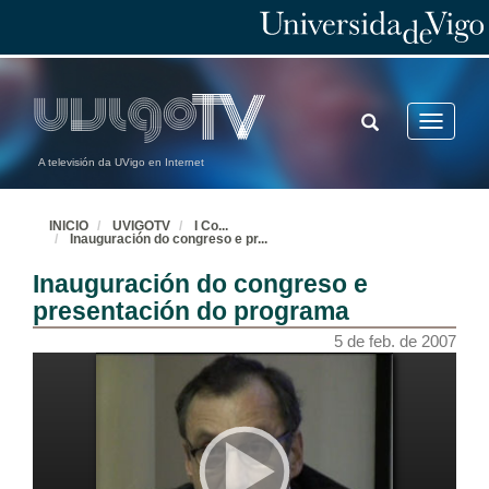
TOGGLE
Toggle
SEARCH
navigatio
A televisión da UVigo en Internet
INICIO
UVIGOTV
I Co
...
Inauguración do congreso e pr
...
Inauguración do congreso e
presentación do programa
5 de feb. de 2007