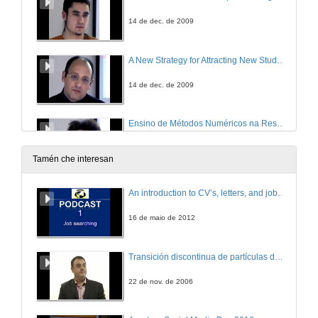
14 de dec. de 2009
A New Strategy for Attracting New Students for the Engineering Higher Education
14 de dec. de 2009
Ensino de Métodos Numéricos na Resolução de Equações Diferenciais Recorrendo a um Software de Conforto Térmico, num Curso de Engenharia
14 de dec. de 2009
Tamén che interesan
Experienzas no Uso de Entornos Virtualizados para a Docencia Práctica de Seguridade Informática
An introduction to CV’s, letters, and job searching
14 de dec. de 2009
16 de maio de 2012
Libro Electrónico con Laboratorio Virtual para Elevar a Capacidade de Autoaprendizaxe da Electrónica
Transición discontinua de partículas de microgel termosensible
14 de dec. de 2009
22 de nov. de 2006
MetaGraf. Ferramenta para a ensinanza de xeometría e debuxo