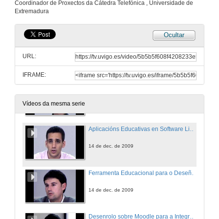
Coordinador de Proxectos da Cátedra Telefónica , Universidade de
Extremadura
14 de dec. de 2009
Ocultar
Assessment of Competences in University Degrees Using Data Mining Techniques
URL:
14 de dec. de 2009
IFRAME:
Conceitos, Métodos e Procedimentos na Medição: uma Solução Inovadora
14 de dec. de 2009
Vídeos da mesma serie
Aplicacións Educativas en Software Libre para Universidades Latinoamericanas - Distribución Linux LULA para Universidades Latinoamericanas
14 de dec. de 2009
Ferramenta Educacional para o Deseño e Configuración de Redes de Comunicacións
14 de dec. de 2009
Desenrolo sobre Moodle para a Integración de Contidos na Docencia da Informática