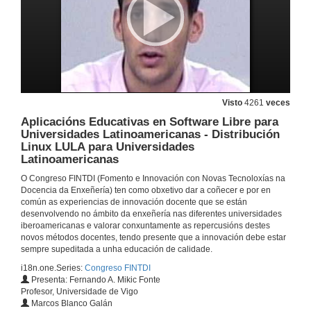
14 de dec. de 2009
O Papel da Xestión na Enxeñería: IEEE TMC
14 de dec. de 2009
Visto
4261
veces
Aplicacións Educativas en Software Libre para
Importância das Colaboraçôes com a Industria e das Actividades dos Ramos Estudantis no Ensino da Emgenharia
Universidades Latinoamericanas - Distribución
Linux LULA para Universidades
14 de dec. de 2009
Latinoamericanas
O Congreso FINTDI (Fomento e Innovación con Novas Tecnoloxías na
Docencia Coordinada mediante Traballos Dirixidos en Robótica e CAM
Docencia da Enxeñería) ten como obxetivo dar a coñecer e por en
común as experiencias de innovación docente que se están
14 de dec. de 2009
desenvolvendo no ámbito da enxeñería nas diferentes universidades
iberoamericanas e valorar conxuntamente as repercusións destes
novos métodos docentes, tendo presente que a innovación debe estar
Módulo Web para a Xeración Automática de Exercicios de Deseño de Bases de Datos con Corrección e Evaluación Automática das Respostas dos Alumnos
sempre supeditada a unha educación de calidade.
i18n.one.Series:
Congreso FINTDI
14 de dec. de 2009
Presenta: Fernando A. Mikic Fonte
Profesor, Universidade de Vigo
Marcos Blanco Galán
e-Liza: Componente Moodle para a Autoavaliación Interactiva de Coñecementos