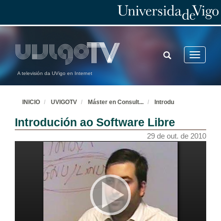
TOGGLE
Toggle
SEARCH
navigatio
A televisión da UVigo en Internet
INICIO
UVIGOTV
Máster en Consult
...
Introdu
Introdución ao Software Libre
29 de out. de 2010