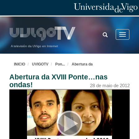
TOGGLE
Toggle
SEARCH
navigatio
A televisión da UVigo en Internet
INICIO
UVIGOTV
Pon
...
Abertura da
Abertura da XVIII Ponte…nas
ondas!
28 de maio de 2012