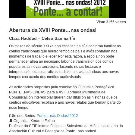
Visto
3155
veces
Abertura da XVIII Ponte…nas ondas!
Clara Haddad – Celso Sanmartín
Os mozos do século XXI xa non escoitan na súa contorna familiar os
contos tradicionais que noutro tempo os pais e avós contaban nos
momentos de traballo e lecer. Por esta razón, a escola non pode
permanecer allea ao necesario labor de transmisión dos contos
populares ás novas xeracións, facendo novas lecturas e
interpretacións das narrativas tradicionais, adaptándoas aos novos
tempos coa axuda dos medios audiovisuais.
As actividades propostas pola Asociación Cultural e Pedagóxica
PONTE...NAS ONDAS! para a XVIII Xornada Multimedia de
Comunicación Interescolar queren dar difusión ás historias que os
centros educativos recollan e aos novos relatos que forman parte do
noso tempo.
i18n.one.Series:
Ponte... nas Ondas! 2012
Organiza: Xerardo Feijoo
Profesor do CEIP Infante Felipe de Salvaterra de Miño e secretario da
Asociación Cultural e Pedagóxica Ponte...nas ondas!