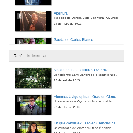
Abertura
Teodosio de Oliveira Ledo Boa Vista PB, Brasil
24 de maio de 2012
Saúda de Carlos Blanco
24 de maio de 2012
Tamén che interesan
Unha lareira de contos
Mostra de fotoesculturas Overtraz
CEP Sequelo Marín
Do fotógrafo Santi Barreiros e o escultor Nito Contreras.
24 de maio de 2012
13 de xul. de 2023
Contando na escola
Alumnos Uvigo opinan: Grao en Ciencias da Linguaxe e Estudos Literarios
CEIP Infante Felipe. Salvaterra de Miño
Universidade de Vigo: aquí todo é posible
24 de maio de 2012
27 de abr. de 2016
Saúda de Avelino González
En que consiste? Grao en Ciencias da Linguaxe e Estudos Literarios
Universidade de Vigo: aquí todo é posible
24 de maio de 2012