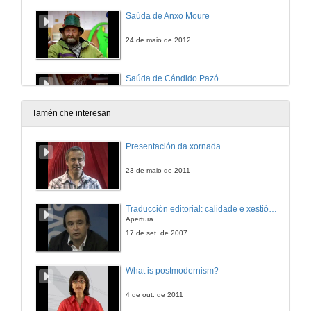
Saúda de Anxo Moure
24 de maio de 2012
Saúda de Cándido Pazó
24 de maio de 2012
Tamén che interesan
O contrabando no Minho
Presentación da xornada
IES de Tomiño
25 de maio de 2012
23 de maio de 2011
Nos tamén contamos
Traducción editorial: calidade e xestión de proxectos
IES Pedras Rubias. Salceda de Caselas
Apertura
30 de maio de 2012
17 de set. de 2007
Contando con son dende Cuba
What is postmodernism?
IES Salvaterra de Miño - IPVC Che Guevara (Cuba)
25 de maio de 2012
4 de out. de 2011