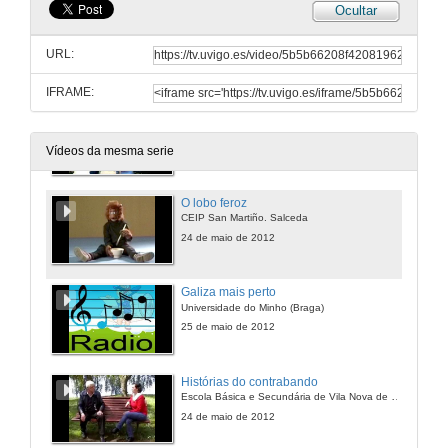
Ocultar
As cousas do mar
CEIP Humberto Juanes. Nigrán
URL:
24 de maio de 2012
IFRAME:
Contos
CEIP Cedeira. Redondela
24 de maio de 2012
Vídeos da mesma serie
O lobo feroz
CEIP San Martiño. Salceda
24 de maio de 2012
Galiza mais perto
Universidade do Minho (Braga)
25 de maio de 2012
Histórias do contrabando
Escola Básica e Secundária de Vila Nova de Cerveira
24 de maio de 2012