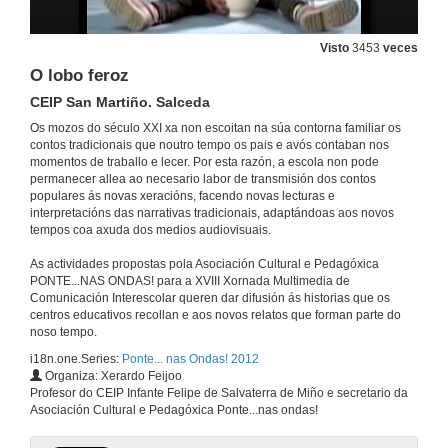
Parte musical Armorial Corda de Caroa
Teodosio de Oliveira Ledo Boa Vista PB, Brasil
Visto
3453
veces
24 de maio de 2012
O lobo feroz
CEIP San Martiño. Salceda
Contos da nosa bisbarra: Conto 1
Os mozos do século XXI xa non escoitan na súa contorna familiar os
IES San Rosendo. Mondoñedo
contos tradicionais que noutro tempo os pais e avós contaban nos
24 de maio de 2012
momentos de traballo e lecer. Por esta razón, a escola non pode
permanecer allea ao necesario labor de transmisión dos contos
populares ás novas xeracións, facendo novas lecturas e
Banda Musical de Monção
interpretacións das narrativas tradicionais, adaptándoas aos novos
Escola Profissional do Alto Minho Interior. Monção
tempos coa axuda dos medios audiovisuais.
24 de maio de 2012
As actividades propostas pola Asociación Cultural e Pedagóxica
PONTE...NAS ONDAS! para a XVIII Xornada Multimedia de
Ponte a contar: A Ínsua
Comunicación Interescolar queren dar difusión ás historias que os
IES A Sangriña. A Guarda + E B 2,3/ S Caminha
centros educativos recollan e aos novos relatos que forman parte do
24 de maio de 2012
noso tempo.
i18n.one.Series:
Ponte... nas Ondas! 2012
Organiza: Xerardo Feijoo
Saúda de Paula Carballeira
Profesor do CEIP Infante Felipe de Salvaterra de Miño e secretario da
Asociación Cultural e Pedagóxica Ponte...nas ondas!
24 de maio de 2012