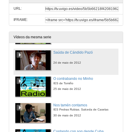
Escola Básica e Secundária de Vila Nova de Cerveira
URL:
24 de maio de 2012
IFRAME:
Saúda de Anxo Moure
24 de maio de 2012
Vídeos da mesma serie
Saúda de Cándido Pazó
24 de maio de 2012
O contrabando no Minho
IES de Tomiño
25 de maio de 2012
Nos tamén contamos
IES Pedras Rubias. Salceda de Caselas
30 de maio de 2012
Contando con son dende Cuba