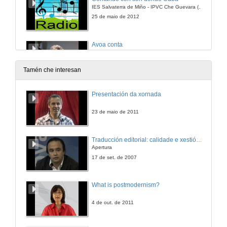
IES Salvaterra de Miño - IPVC Che Guevara (Cuba)
25 de maio de 2012
Avoa conta
CEP Altamira Salceda
30 de maio de 2012
Tamén che interesan
Moita trampa hai no mundo
Presentación da xornada
CEIP San Benito de Lérez. Pontevedra
25 de maio de 2012
23 de maio de 2011
O pai o fillo e o burro
Traducción editorial: calidade e xestión de proxectos
Conto popular
Apertura
24 de maio de 2012
17 de set. de 2007
Unha muller de contos
What is postmodernism?
IES Terra de Turonio. Gondomar
30 de maio de 2012
4 de out. de 2011
O cura e os pantalons