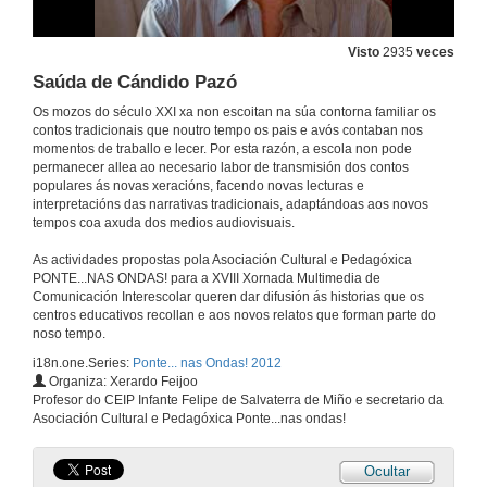
24 de maio de 2012
Visto
2935
veces
Saúda de Cándido Pazó
As cousas do mar
Os mozos do século XXI xa non escoitan na súa contorna familiar os
CEIP Humberto Juanes. Nigrán
contos tradicionais que noutro tempo os pais e avós contaban nos
24 de maio de 2012
momentos de traballo e lecer. Por esta razón, a escola non pode
permanecer allea ao necesario labor de transmisión dos contos
populares ás novas xeracións, facendo novas lecturas e
Contos
interpretacións das narrativas tradicionais, adaptándoas aos novos
CEIP Cedeira. Redondela
tempos coa axuda dos medios audiovisuais.
24 de maio de 2012
As actividades propostas pola Asociación Cultural e Pedagóxica
PONTE...NAS ONDAS! para a XVIII Xornada Multimedia de
O lobo feroz
Comunicación Interescolar queren dar difusión ás historias que os
CEIP San Martiño. Salceda
centros educativos recollan e aos novos relatos que forman parte do
24 de maio de 2012
noso tempo.
i18n.one.Series:
Ponte... nas Ondas! 2012
Organiza: Xerardo Feijoo
Galiza mais perto
Profesor do CEIP Infante Felipe de Salvaterra de Miño e secretario da
Universidade do Minho (Braga)
Asociación Cultural e Pedagóxica Ponte...nas ondas!
25 de maio de 2012
Ocultar
Histórias do contrabando