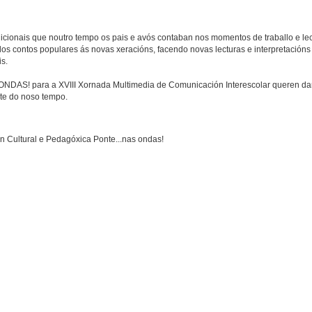
dicionais que noutro tempo os pais e avós contaban nos momentos de traballo e lec
os contos populares ás novas xeracións, facendo novas lecturas e interpretacións 
s.
ONDAS! para a XVIII Xornada Multimedia de Comunicación Interescolar queren dar
rte do noso tempo.
ón Cultural e Pedagóxica Ponte...nas ondas!