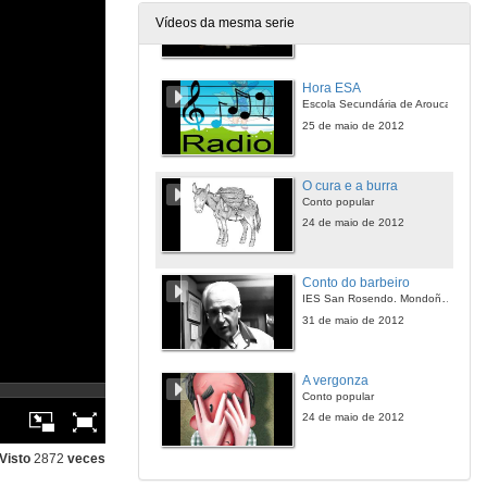
IES Alexandre Bóveda.Vigo
Vídeos da mesma serie
24 de maio de 2012
Hora ESA
Escola Secundária de Arouca
25 de maio de 2012
O cura e a burra
Conto popular
24 de maio de 2012
Conto do barbeiro
IES San Rosendo. Mondoñedo
31 de maio de 2012
A vergonza
Conto popular
24 de maio de 2012
Visto
2872
veces