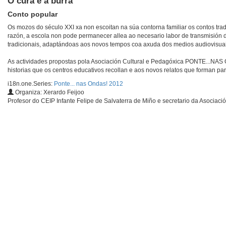
O cura e a burra
Conto popular
Os mozos do século XXI xa non escoitan na súa contorna familiar os contos tra
razón, a escola non pode permanecer allea ao necesario labor de transmisión d
tradicionais, adaptándoas aos novos tempos coa axuda dos medios audiovisuai
As actividades propostas pola Asociación Cultural e Pedagóxica PONTE...NAS 
historias que os centros educativos recollan e aos novos relatos que forman pa
i18n.one.Series:
Ponte... nas Ondas! 2012
Organiza: Xerardo Feijoo
Profesor do CEIP Infante Felipe de Salvaterra de Miño e secretario da Asociaci