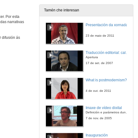
Tamén che interesan
er. Por esta
das narrativas
Presentación da xornada
23 de maio de 2011
 difusión ás
Traducción editorial: calidade e xestión de proxectos
Apertura
17 de set. de 2007
What is postmodernism?
4 de out. de 2011
Imaxe de vídeo dixital
Definición e parámetros dunha imaxe dixital. Resolución e Aspecto. Profundidade da cor. Compresión. Frame por segundo. Entrelazado. Campos, cadros
7 de nov. de 2005
Inauguración