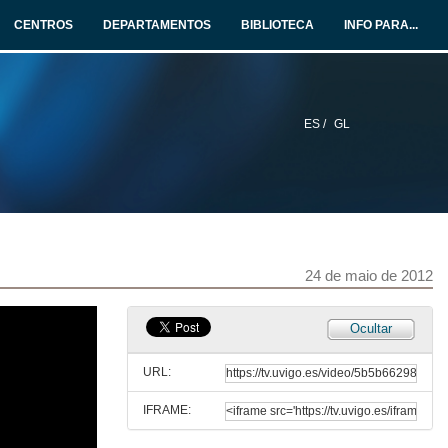
IES Val Miñor. Nigrán
CENTROS
DEPARTAMENTOS
BIBLIOTECA
INFO PARA...
30 de maio de 2012
Aquí che deixo o meu peito canso
IES Alexandre Bóveda. Vigo
25 de maio de 2012
ES /
GL
Anecdota dun cura de aldea
IES San Rosendo. Mondoñedo
31 de maio de 2012
O lobo e a vaca
24 de maio de 2012
Conto popular
24 de maio de 2012
Ocultar
Mitos, leyendas y cuentos colombianos
Colegio Gimnasio del Norte. Bogotá. Colombia
URL:
25 de maio de 2012
IFRAME:
Biografía de Manuel Forcadela