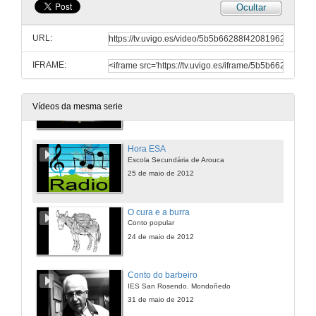
Ocultar
Mitos, leyendas y cuentos colombianos
Colegio Gimnasio del Norte. Bogotá. Colombia
URL:
25 de maio de 2012
IFRAME:
Biografía de Manuel Forcadela
IES Alexandre Bóveda.Vigo
Vídeos da mesma serie
24 de maio de 2012
Hora ESA
Escola Secundária de Arouca
25 de maio de 2012
O cura e a burra
Conto popular
24 de maio de 2012
Conto do barbeiro
IES San Rosendo. Mondoñedo
31 de maio de 2012