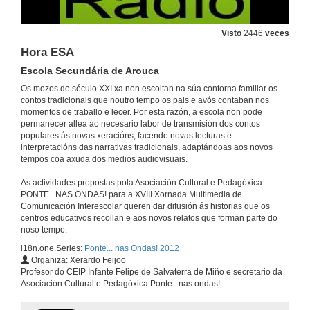
O cura e os pantalons
Visto
2446
veces
Conto popular
24 de maio de 2012
Hora ESA
Escola Secundária de Arouca
Ponte a contar
Os mozos do século XXI xa non escoitan na súa contorna familiar os
IES Val Miñor. Nigrán
contos tradicionais que noutro tempo os pais e avós contaban nos
30 de maio de 2012
momentos de traballo e lecer. Por esta razón, a escola non pode
permanecer allea ao necesario labor de transmisión dos contos
populares ás novas xeracións, facendo novas lecturas e
Aquí che deixo o meu peito canso
interpretacións das narrativas tradicionais, adaptándoas aos novos
IES Alexandre Bóveda. Vigo
tempos coa axuda dos medios audiovisuais.
25 de maio de 2012
As actividades propostas pola Asociación Cultural e Pedagóxica
PONTE...NAS ONDAS! para a XVIII Xornada Multimedia de
Comunicación Interescolar queren dar difusión ás historias que os
Anecdota dun cura de aldea
centros educativos recollan e aos novos relatos que forman parte do
IES San Rosendo. Mondoñedo
noso tempo.
31 de maio de 2012
i18n.one.Series:
Ponte... nas Ondas! 2012
Organiza: Xerardo Feijoo
O lobo e a vaca
Profesor do CEIP Infante Felipe de Salvaterra de Miño e secretario da
Conto popular
Asociación Cultural e Pedagóxica Ponte...nas ondas!
24 de maio de 2012