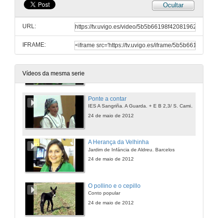
Ocultar
Quixen saber o nome das cousas
IES Alexandre Bóveda. Vigo
URL:
25 de maio de 2012
IFRAME:
A tartaruga que quería durmir
CRA A Lagoa
24 de maio de 2012
Vídeos da mesma serie
Ponte a contar
IES A Sangriña. A Guarda. + E B 2,3/ S. Caminha
24 de maio de 2012
A Herança da Velhinha
Jardim de Infáncia de Aldreu. Barcelos
24 de maio de 2012
O pollino e o cepillo
Conto popular
24 de maio de 2012