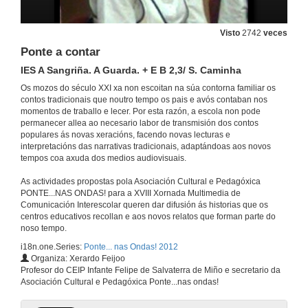
Contos em poemas
Teodosio de Oliveira Ledo Boa Vista PB, Brasil
Visto
2742
veces
24 de maio de 2012
Ponte a contar
IES A Sangriña. A Guarda. + E B 2,3/ S. Caminha
Lenda de S. Martinho
Escola Básica e Secundária Diogo Bernardes. Ponte da Barca
Os mozos do século XXI xa non escoitan na súa contorna familiar os
contos tradicionais que noutro tempo os pais e avós contaban nos
24 de maio de 2012
momentos de traballo e lecer. Por esta razón, a escola non pode
permanecer allea ao necesario labor de transmisión dos contos
populares ás novas xeracións, facendo novas lecturas e
Um Tesouro Vivo de Melgaço
interpretacións das narrativas tradicionais, adaptándoas aos novos
Escola Profissional do Alto Minho Interior. Melgaço
tempos coa axuda dos medios audiovisuais.
24 de maio de 2012
As actividades propostas pola Asociación Cultural e Pedagóxica
PONTE...NAS ONDAS! para a XVIII Xornada Multimedia de
A lenda de S. Cláudio de Barco
Comunicación Interescolar queren dar difusión ás historias que os
Agrupamento Escolas de Briteiros. Guimarães
centros educativos recollan e aos novos relatos que forman parte do
24 de maio de 2012
noso tempo.
i18n.one.Series:
Ponte... nas Ondas! 2012
Organiza: Xerardo Feijoo
O zapateiro e os trasnos
Profesor do CEIP Infante Felipe de Salvaterra de Miño e secretario da
Colexio Rural Agrupado A Lagoa. Salvaterra de Miño
Asociación Cultural e Pedagóxica Ponte...nas ondas!
24 de maio de 2012