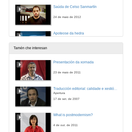
Saúda de Celso Sanmartín
24 de maio de 2012
Apoteose da hedra
IES Alexandre Bóveda. Vigo
24 de maio de 2012
Tamén che interesan
Parte musical Armorial Corda de Caroa
Presentación da xornada
Teodosio de Oliveira Ledo Boa Vista PB, Brasil
24 de maio de 2012
23 de maio de 2011
Contos da nosa bisbarra: Conto 1
Traducción editorial: calidade e xestión de proxectos
IES San Rosendo. Mondoñedo
Apertura
24 de maio de 2012
17 de set. de 2007
Banda Musical de Monção
What is postmodernism?
Escola Profissional do Alto Minho Interior. Monção
24 de maio de 2012
4 de out. de 2011