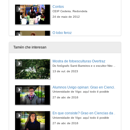
Contos
CEIP Cedeira. Redondela
24 de maio de 2012
O lobo feroz
CEIP San Martiño. Salceda
24 de maio de 2012
Tamén che interesan
Galiza mais perto
Mostra de fotoesculturas Overtraz
Universidade do Minho (Braga)
Do fotógrafo Santi Barreiros e o escultor Nito Contreras.
25 de maio de 2012
13 de xul. de 2023
Histórias do contrabando
Alumnos Uvigo opinan: Grao en Ciencias da Linguaxe e Estudos Literarios
Escola Básica e Secundária de Vila Nova de Cerveira
Universidade de Vigo: aquí todo é posible
24 de maio de 2012
27 de abr. de 2016
Saúda de Anxo Moure
En que consiste? Grao en Ciencias da Linguaxe e Estudos Literarios
Universidade de Vigo: aquí todo é posible
24 de maio de 2012
27 de abr. de 2016