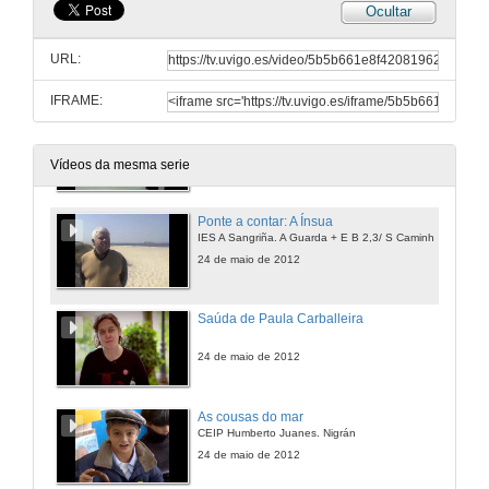
Ocultar
Contos da nosa bisbarra: Conto 1
IES San Rosendo. Mondoñedo
URL:
24 de maio de 2012
IFRAME:
Banda Musical de Monção
Escola Profissional do Alto Minho Interior. Monção
24 de maio de 2012
Vídeos da mesma serie
Ponte a contar: A Ínsua
IES A Sangriña. A Guarda + E B 2,3/ S Caminha
24 de maio de 2012
Saúda de Paula Carballeira
24 de maio de 2012
As cousas do mar
CEIP Humberto Juanes. Nigrán
24 de maio de 2012