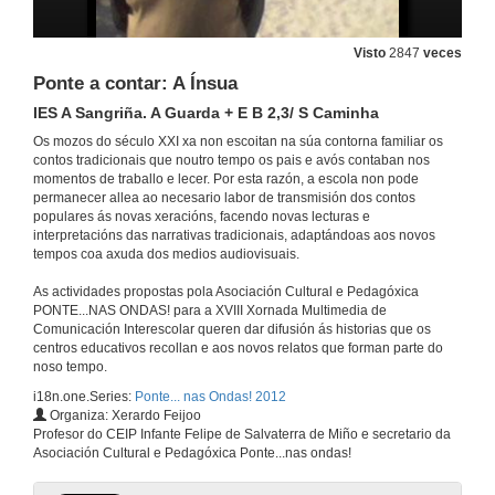
A Herança da Velhinha
Jardim de Infáncia de Aldreu. Barcelos
Visto
2847
veces
24 de maio de 2012
Ponte a contar: A Ínsua
IES A Sangriña. A Guarda + E B 2,3/ S Caminha
O pollino e o cepillo
Os mozos do século XXI xa non escoitan na súa contorna familiar os
Conto popular
contos tradicionais que noutro tempo os pais e avós contaban nos
24 de maio de 2012
momentos de traballo e lecer. Por esta razón, a escola non pode
permanecer allea ao necesario labor de transmisión dos contos
populares ás novas xeracións, facendo novas lecturas e
Saúda de Celso Sanmartín
interpretacións das narrativas tradicionais, adaptándoas aos novos
tempos coa axuda dos medios audiovisuais.
24 de maio de 2012
As actividades propostas pola Asociación Cultural e Pedagóxica
PONTE...NAS ONDAS! para a XVIII Xornada Multimedia de
Apoteose da hedra
Comunicación Interescolar queren dar difusión ás historias que os
IES Alexandre Bóveda. Vigo
centros educativos recollan e aos novos relatos que forman parte do
24 de maio de 2012
noso tempo.
i18n.one.Series:
Ponte... nas Ondas! 2012
Organiza: Xerardo Feijoo
Parte musical Armorial Corda de Caroa
Profesor do CEIP Infante Felipe de Salvaterra de Miño e secretario da
Teodosio de Oliveira Ledo Boa Vista PB, Brasil
Asociación Cultural e Pedagóxica Ponte...nas ondas!
24 de maio de 2012