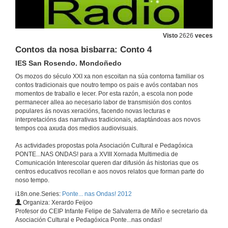
Visto
2626
veces
Contos da nosa bisbarra: Conto 4
IES San Rosendo. Mondoñedo
Os mozos do século XXI xa non escoitan na súa contorna familiar os
contos tradicionais que noutro tempo os pais e avós contaban nos
momentos de traballo e lecer. Por esta razón, a escola non pode
permanecer allea ao necesario labor de transmisión dos contos
populares ás novas xeracións, facendo novas lecturas e
interpretacións das narrativas tradicionais, adaptándoas aos novos
tempos coa axuda dos medios audiovisuais.
As actividades propostas pola Asociación Cultural e Pedagóxica
PONTE...NAS ONDAS! para a XVIII Xornada Multimedia de
Comunicación Interescolar queren dar difusión ás historias que os
centros educativos recollan e aos novos relatos que forman parte do
noso tempo.
i18n.one.Series:
Ponte... nas Ondas! 2012
Organiza: Xerardo Feijoo
Profesor do CEIP Infante Felipe de Salvaterra de Miño e secretario da
Asociación Cultural e Pedagóxica Ponte...nas ondas!