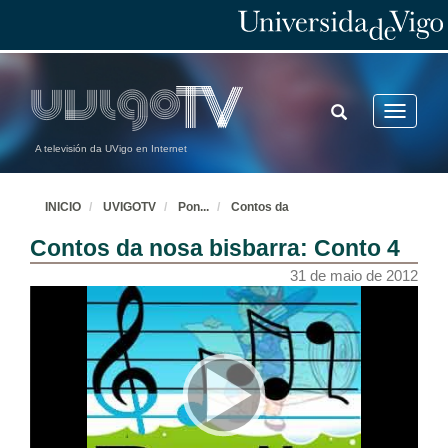
TOGGLE
Toggle
SEARCH
navigatio
A televisión da UVigo en Internet
INICIO
UVIGOTV
Pon
...
Contos da
Contos da nosa bisbarra: Conto 4
31 de maio de 2012