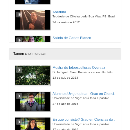
Abertura
Teodosio de Oliveira Ledo Boa Vista PB, Brasil
24 de maio de 2012
Saúda de Carlos Blanco
24 de maio de 2012
Tamén che interesan
Unha lareira de contos
Mostra de fotoesculturas Overtraz
CEP Sequelo Marín
Do fotógrafo Santi Barreiros e o escultor Nito Contreras.
24 de maio de 2012
13 de xul. de 2023
Contando na escola
Alumnos Uvigo opinan: Grao en Ciencias da Linguaxe e Estudos Literarios
CEIP Infante Felipe. Salvaterra de Miño
Universidade de Vigo: aquí todo é posible
24 de maio de 2012
27 de abr. de 2016
Saúda de Avelino González
En que consiste? Grao en Ciencias da Linguaxe e Estudos Literarios
Universidade de Vigo: aquí todo é posible
24 de maio de 2012
27 de abr. de 2016