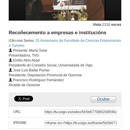
8 de abr. de 2011
Visto
2316
veces
Discurso
Recoñecemento a empresas e institucións
8 de abr. de 2011
i18n.one.Series:
25 Aniversario da Facultade de Ciencias Empresariais
e Turismo
Presenta: María Solar
Recoñecemento os Antiguos Alumnos
Presentadora, TVG
Emilio Atrio Abad
8 de abr. de 2011
Presidente do Consello Social, Universidade de Vigo
Jose Luis Baltar Pumar
Presidente, Deputación Provincial de Ourense
Discurso
Francisco Rodríguez Fernández
Alcalde de Ourense
8 de abr. de 2011
Ocultar
Recoñecemento a empresas e institucións
URL:
8 de abr. de 2011
IFRAME:
Discurso