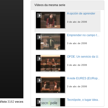
Vídeos da mesma serie
A opción de aprender
3 de abr. de 2006
Emprender no campo tecnolóxico
3 de abr. de 2006
OFOE: Un servicio da Universidade para o asesoramento e apoio na inserción laboral dos universitarios
3 de abr. de 2006
A rede EURES (EURopean Employment Services) e EURES Transfronteirizo Galicia - Norte de Portugal, a rede europea para a movilidade profesional
3 de abr. de 2006
Tecnópole, o lugar ideal para innovar en Galicia
Visto
3162
veces