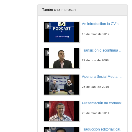
4 de abr. de 2006
Tamén che interesan
Cisco Systems, Inc., líder mundial en infraestructuras de redes para Internet
An introduction to CV’s, letters, and job searching
4 de abr. de 2006
16 de maio de 2012
Oportunidades de traballo en Coritel
Transición discontinua de partículas de microgel termosensible
4 de abr. de 2006
22 de nov. de 2006
R: Operador galego de comunicacións de fibra óptica
Apertura Social Media Day 2016
4 de abr. de 2006
25 de xan. de 2016
Servizos e Solucións en Tecnoloxía da Información
Presentación da xornada
4 de abr. de 2006
23 de maio de 2011
APPLUS+: compañía de certificación de carácter global
Traducción editorial: calidade e xestión de proxectos
5 de abr. de 2006