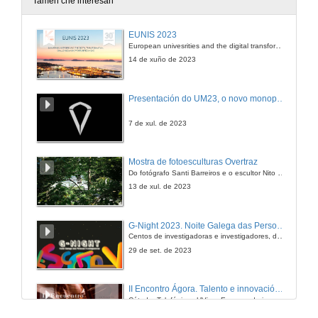
Tamén che interesan
Oferta de emprego de oficiais para as Forzas Armadas
EUNIS 2023
European univesrities and the digital transformation: challenges and opportunities ahead
7 de abr. de 2006
14 de xuño de 2023
O papel da Escola de Negocios Caixanova nos estudos de posgrao
Presentación do UM23, o novo monopraza de UVigo Motorsport
7 de abr. de 2006
7 de xul. de 2023
Mostra de fotoesculturas Overtraz
Do fotógrafo Santi Barreiros e o escultor Nito Contreras.
13 de xul. de 2023
G-Night 2023. Noite Galega das Persoas Investigadoras. Conciencias creativas
Centos de investigadoras e investigadores, decenas de actividades e sete cidades
29 de set. de 2023
II Encontro Ágora. Talento e innovación na era da transformación dixital
Cátedra Telefónica - UVigo. Espazos de innovación
31 de out. de 2023