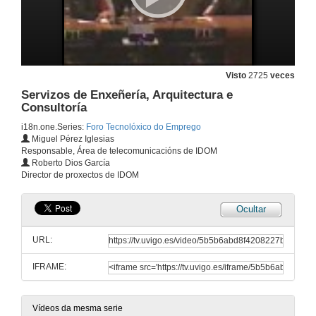
Oportunidades de traballo en Coritel
4 de abr. de 2006
Visto
2725
veces
R: Operador galego de comunicacións de fibra óptica
Servizos de Enxeñería, Arquitectura e
Consultoría
4 de abr. de 2006
i18n.one.Series:
Foro Tecnolóxico do Emprego
Miguel Pérez Iglesias
Responsable, Área de telecomunicacións de IDOM
Servizos e Solucións en Tecnoloxía da Información
Roberto Dios García
Director de proxectos de IDOM
4 de abr. de 2006
Ocultar
APPLUS+: compañía de certificación de carácter global
URL:
5 de abr. de 2006
IFRAME:
Consultora multinacional para solucións de negocio globais ós seus clientes
5 de abr. de 2006
Vídeos da mesma serie