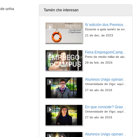
ende unha
Tamén che interesan
Ideoloxía: Guía para perversos
IV edición dos Premios Consello Social UVigo Humana
28 de out. de 2014
Durante a gala tamén se entregaron os galardóns aos mellores TFG e TFM en materia de Axenda 2030
21 de dec. de 2023
Debate
Feira EmpregoinCampus Vigo 2024
28 de out. de 2014
Preto de medio millar de alumnas e alumnos buscan coñecer máis de preto as oportunidades que lles achegan as arredor de medio cento de empresas que participan na edición viguesa da feira. Xunto coa visita aos stands, durante a feria desenvólvense varias actividades complementarias, como obradoiros, conversas, mesas redondas ou o pasaporte de empregabilidade, un espazo no que poderán recibir asesoramento sobre o seu CV.
29 de feb. de 2024
El Mercader de Venecia
Alumnos Uvigo opinan: Grao en Ciencias da Linguaxe e Estudos Literarios
4 de nov. de 2014
Universidade de Vigo: aquí todo é posible
27 de abr. de 2016
Debate
En que consiste? Grao en Ciencias da Linguaxe e Estudos Literarios
4 de nov. de 2014
Universidade de Vigo: aquí todo é posible
27 de abr. de 2016
Mesa Redonda Interdisciplinaria: Presentación
Alumnos Uvigo opinan: Grao en Linguas Estranxeiras
25 de nov. de 2014