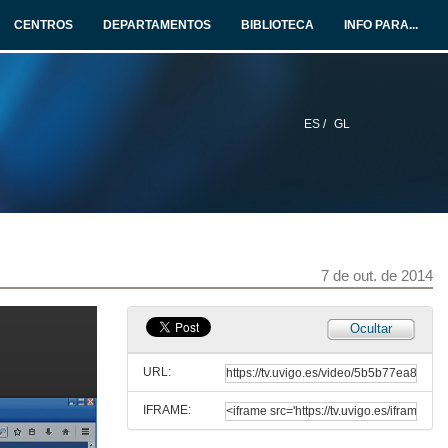
CENTROS
DEPARTAMENTOS
BIBLIOTECA
INFO PARA...
ES /
GL
7 de out. de 2014
Ocultar
URL:
IFRAME:
Desgracia