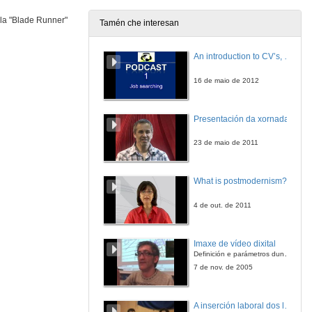
ula "Blade Runner"
Tamén che interesan
Mesa Redonda Interdisciplinaria: Presentación
An introduction to CV’s, letters, and job searching
25 de nov. de 2014
16 de maio de 2012
Mesa Redonda Interdisciplinaria: Dª Rosa Ricoy
Presentación da xornada
25 de nov. de 2014
23 de maio de 2011
Mesa Redonda Interdisciplinaria: Dª Graciela Tril
What is postmodernism?
25 de nov. de 2014
4 de out. de 2011
Mesa Redonda Interdisciplinaria: Dª María Lameiras
Imaxe de vídeo dixital
25 de nov. de 2014
Definición e parámetros dunha imaxe dixital. Resolución e Aspecto. Profundidade da cor. Compresión. Frame por segundo. Entrelazado. Campos, cadros
7 de nov. de 2005
Mesa Redonda Interdisciplinaria: Debate
A inserción laboral dos licenciados en Ciencias do Mar: a carreira investigadora
25 de nov. de 2014