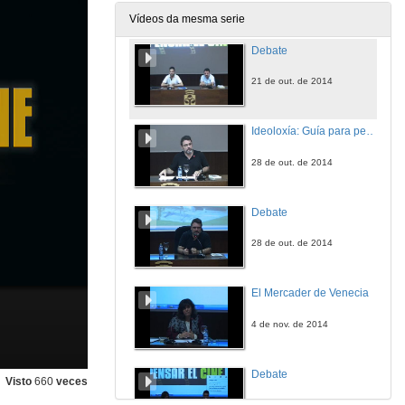
21 de out. de 2014
Vídeos da mesma serie
Debate
21 de out. de 2014
Ideoloxía: Guía para perversos
28 de out. de 2014
Debate
28 de out. de 2014
El Mercader de Venecia
4 de nov. de 2014
Debate
Visto
660
veces
4 de nov. de 2014