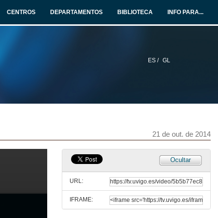
CENTROS
DEPARTAMENTOS
BIBLIOTECA
INFO PARA...
Desgracia
7 de out. de 2014
ES /
GL
Debate
7 de out. de 2014
De la vida de las marionetas
14 de out. de 2014
21 de out. de 2014
Debate
Ocultar
14 de out. de 2014
URL:
IFRAME:
Blade Runner