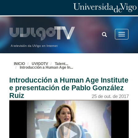
TOGGLE
Toggle
SEARCH
navigatio
A televisión da UVigo en Internet
INICIO
UVIGOTV
Talent
...
Introducción a Human Age In
...
Introducción a Human Age Institute
e presentación de Pablo González
Ruiz
25 de out. de 2017