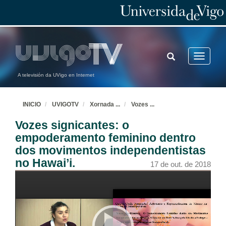
TOGGLE
Toggle
SEARCH
navigatio
A televisión da UVigo en Internet
INICIO
UVIGOTV
Xornada
...
Vozes
...
Vozes signicantes: o
empoderamento feminino dentro
dos movimentos independentistas
no Hawai’i.
17 de out. de 2018