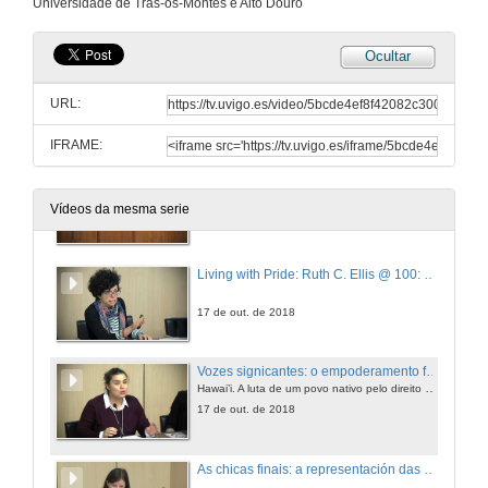
Universidade de Trás-os-Montes e Alto Douro
17 de out. de 2018
Ocultar
(Questions) Cyber Activism and Feminist Networks for Change: How #Me Too and #Times Up are Changing the Way We Talk Between Women.
URL:
17 de out. de 2018
IFRAME:
Representando as diferenzas: olladas alternativas na cultura popular contemporánea
Presentación das ponentes
Vídeos da mesma serie
17 de out. de 2018
Living with Pride: Ruth C. Ellis @ 100: un século de historia lesbiana afroamericana
17 de out. de 2018
Vozes signicantes: o empoderamento feminino dentro dos movimentos independentistas no Hawai’i.
Hawai’i. A luta de um povo nativo pelo direito a proteger a terra e a sua autodeterminação socio-cultural
17 de out. de 2018
As chicas finais: a representación das mulleres en películas de terror contemporánea