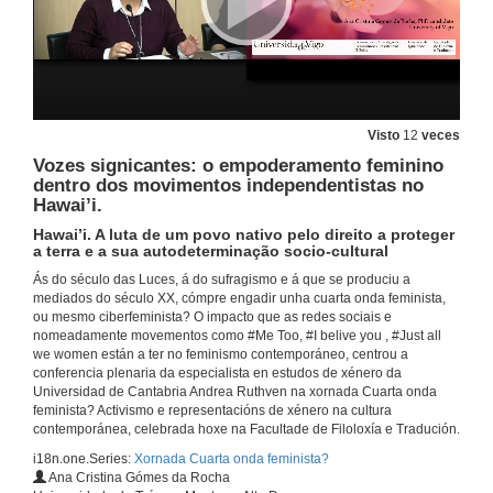
Apertura da Xornada Cuarta onda feminista?
17 de out. de 2018
Visto
12
veces
Vozes signicantes: o empoderamento feminino
Intervención de Belén Martín Lucas
dentro dos movimentos independentistas no
Hawai’i.
19 de out. de 2018
Hawai’i. A luta de um povo nativo pelo direito a proteger
a terra e a sua autodeterminação socio-cultural
Intervención de María Platas Alonso
Ás do século das Luces, á do sufragismo e á que se produciu a
mediados do século XX, cómpre engadir unha cuarta onda feminista,
19 de out. de 2018
ou mesmo ciberfeminista? O impacto que as redes sociais e
nomeadamente movementos como #Me Too, #I belive you , #Just all
we women están a ter no feminismo contemporáneo, centrou a
conferencia plenaria da especialista en estudos de xénero da
Presentación de Andrea Ruthven
Universidad de Cantabria Andrea Ruthven na xornada Cuarta onda
feminista? Activismo e representacións de xénero na cultura
17 de out. de 2018
contemporánea, celebrada hoxe na Facultade de Filoloxía e Tradución.
i18n.one.Series:
Xornada Cuarta onda feminista?
Cyber Activism and Feminist Networks for Change: How #Me Too and #Times Up are Changing the Way We Talk Between Women.
Ana Cristina Gómes da Rocha