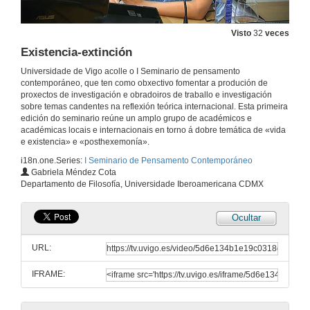
28 de xuño de 2019
Visto
32
veces
Alberto Moreiras comenta a súa intención do que o seminario poida ser "permanente" e poida ter unha continuidade
Existencia-extinción
28 de xuño de 2019
Universidade de Vigo acolle o I Seminario de pensamento
contemporáneo, que ten como obxectivo fomentar a produción de
proxectos de investigación e obradoiros de traballo e investigación
Manuel J. Reigosa, asegura que as dúas xornadas serán exitosas, e dá por inaugurado o seminario
sobre temas candentes na reflexión teórica internacional. Esta primeira
edición do seminario reúne un amplo grupo de académicos e
28 de xuño de 2019
académicas locais e internacionais en torno á dobre temática de «vida
e existencia» e «posthexemonía».
i18n.one.Series:
I Seminario de Pensamento Contemporáneo
ELENA PRESENTA COMPONENTES MESA.mp4
Gabriela Méndez Cota
Departamento de Filosofía, Universidade Iberoamericana CDMX
28 de xuño de 2019
Ocultar
02 ALBERTO MOREIRAS.mp4
URL:
28 de xuño de 2019
IFRAME:
Heidegger, técnica e infrapolítica hoxe