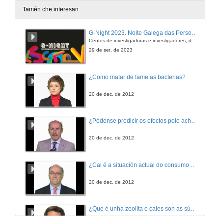
28 de xuño de 2019
Tamén che interesan
Estilo contra gramática: existencias de Sánchez Ferlosio
G-Night 2023. Noite Galega das Persoas Investigadoras. Conciencias creativas
Centos de investigadoras e investigadores, decenas de actividades e sete cidades
28 de xuño de 2019
29 de set. de 2023
Rolda de preguntas. Literatura e vida
¿Como matar de fame as bacterias?
28 de xuño de 2019
20 de dec. de 2012
Topoloxías da existencia
¿Pódense predicir os efectos polo achegamento á Terra dos asteroides?
28 de xuño de 2019
20 de dec. de 2012
A vida como erro
¿Cal é a situación actual do consumo cinematográfico?
28 de xuño de 2019
20 de dec. de 2012
O concepto de «verdadeira vida» e a entrada dos afectos no pensamento de Alain Badiou
¿Que é unha zeolita e cales son as súas aplicacións?