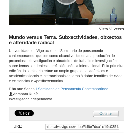
A vida como erro
28 de xuño de 2019
Visto
61
veces
Mundo versus Terra. Subxectividades, obxectos
O concepto de «verdadeira vida» e a entrada dos afectos no pensamento de Alain Badiou
e alteridade radical
28 de xuño de 2019
Universidade de Vigo acolle o I Seminario de pensamento
contemporáneo, que ten como obxectivo fomentar a produción de
proxectos de investigación e obradoiros de traballo e investigación
Rolda de preguntas. Vida e afectos
sobre temas candentes na reflexión teórica internacional. Esta primeira
edición do seminario reúne un amplo grupo de académicos e
28 de xuño de 2019
académicas locais e internacionais en torno á dobre temática de «vida
e existencia» e «posthexemonía».
i18n.one.Series:
I Seminario de Pensamento Contemporáneo
Discusión. Vida e afectos
Abraham Rubín
Investigador independente
28 de xuño de 2019
Ocultar
Presentación dos compoñentes do Panel 4: Ontoología e vida
URL:
29 de xuño de 2019