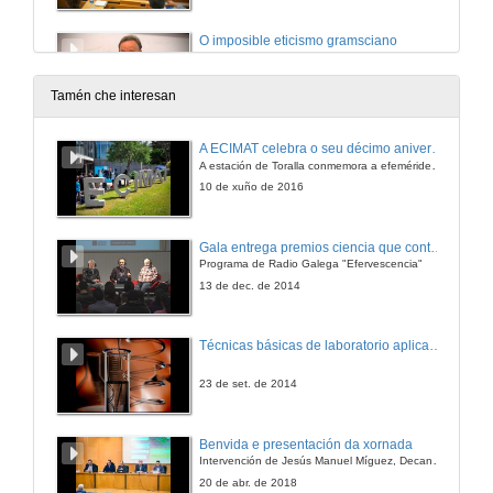
O imposible eticismo gramsciano
29 de xuño de 2019
Tamén che interesan
Gramsci Beyond Gramsci: Posthegemonic Common Sense
A ECIMAT celebra o seu décimo aniversario
A estación de Toralla conmemora a efeméride asinando un convenio coa Universidad del País Vasco
29 de xuño de 2019
10 de xuño de 2016
Subalternidades post-hexemónicas: unha reflexión desde o feminismo
Gala entrega premios ciencia que conta 2014. Fundación Barrié
Programa de Radio Galega "Efervescencia"
29 de xuño de 2019
13 de dec. de 2014
Hexemonía e pedagoxía, un achegamento ao pensamento educativo de Gramsci
Técnicas básicas de laboratorio aplicadas á bioloxía
29 de xuño de 2019
23 de set. de 2014
Rolda de preguntas. Gramsci e poshegemonía
Benvida e presentación da xornada
Intervención de Jesús Manuel Míguez, Decano da Facultade de Bioloxía
29 de xuño de 2019
20 de abr. de 2018