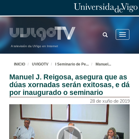
TOGGLE
Toggle
SEARCH
navigatio
A televisión da UVigo en Internet
INICIO
UVIGOTV
I Seminario de Pe
...
Manuel
...
Manuel J. Reigosa, asegura que as
dúas xornadas serán exitosas, e dá
por inaugurado o seminario
28 de xuño de 2019