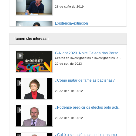
28 de xuño de 2019
Existencia-extinción
28 de xuño de 2019
Tamén che interesan
Rolda de preguntas. Existencia e vida
G-Night 2023. Noite Galega das Persoas Investigadoras. Conciencias creativas
Centos de investigadoras e investigadores, decenas de actividades e sete cidades
28 de xuño de 2019
29 de set. de 2023
Presentación dos compoñentes do Panel 2: Literatura e vida
¿Como matar de fame as bacterias?
28 de xuño de 2019
20 de dec. de 2012
Réxime de signos, xéneros literarios e poshegemonía
¿Pódense predicir os efectos polo achegamento á Terra dos asteroides?
28 de xuño de 2019
20 de dec. de 2012
Poesía, existencia, forma
¿Cal é a situación actual do consumo cinematográfico?