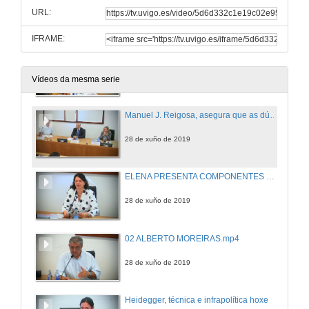
URL:
28 de xuño de 2019
IFRAME:
Alberto Moreiras comenta a súa intención do que o seminario poida ser "permanente" e poida ter unha continuidade
28 de xuño de 2019
Vídeos da mesma serie
Manuel J. Reigosa, asegura que as dúas xornadas serán exitosas, e dá por inaugurado o seminario
28 de xuño de 2019
ELENA PRESENTA COMPONENTES MESA.mp4
28 de xuño de 2019
02 ALBERTO MOREIRAS.mp4
28 de xuño de 2019
Heidegger, técnica e infrapolítica hoxe