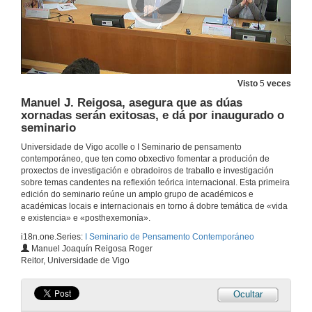
Visto
5
veces
Manuel J. Reigosa, asegura que as dúas
xornadas serán exitosas, e dá por inaugurado o
seminario
Universidade de Vigo acolle o I Seminario de pensamento
contemporáneo, que ten como obxectivo fomentar a produción de
proxectos de investigación e obradoiros de traballo e investigación
sobre temas candentes na reflexión teórica internacional. Esta primeira
edición do seminario reúne un amplo grupo de académicos e
académicas locais e internacionais en torno á dobre temática de «vida
e existencia» e «posthexemonía».
i18n.one.Series:
I Seminario de Pensamento Contemporáneo
01 reigosa.mp4
Manuel Joaquín Reigosa Roger
Reitor, Universidade de Vigo
28 de xuño de 2019
Ocultar
Mónica Valderrama, manifesta, nome da Universidade, o privilexio de poder colaborar no seminario