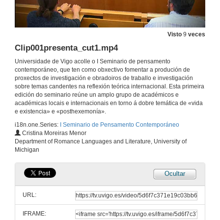
Presentación dos componeñtes do Panel 5 Gramsci e poshexemonía
29 de xuño de 2019
Visto
9
veces
Clip001presenta_cut1.mp4
O imposible eticismo gramsciano
Universidade de Vigo acolle o I Seminario de pensamento
29 de xuño de 2019
contemporáneo, que ten como obxectivo fomentar a produción de
proxectos de investigación e obradoiros de traballo e investigación
sobre temas candentes na reflexión teórica internacional. Esta primeira
Gramsci Beyond Gramsci: Posthegemonic Common Sense
edición do seminario reúne un amplo grupo de académicos e
académicas locais e internacionais en torno á dobre temática de «vida
29 de xuño de 2019
e existencia» e «posthexemonía».
i18n.one.Series:
I Seminario de Pensamento Contemporáneo
Cristina Moreiras Menor
Subalternidades post-hexemónicas: unha reflexión desde o feminismo
Department of Romance Languages and Literature, University of
Michigan
29 de xuño de 2019
Ocultar
Hexemonía e pedagoxía, un achegamento ao pensamento educativo de Gramsci
URL:
29 de xuño de 2019
IFRAME: