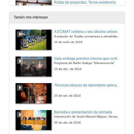
Rolda de preguntas. Tecno-existencia
29 de xuño de 2019
Tamén che interesan
A modo de cierre
A ECIMAT celebra o seu décimo aniversario
A estación de Toralla conmemora a efeméride asinando un convenio coa Universidad del País Vasco
29 de mar. de 2019
10 de xuño de 2016
Gala entrega premios ciencia que conta 2014. Fundación Barrié
Programa de Radio Galega "Efervescencia"
13 de dec. de 2014
Técnicas básicas de laboratorio aplicadas á bioloxía
23 de set. de 2014
Benvida e presentación da xornada
Intervención de Jesús Manuel Míguez, Decano da Facultade de Bioloxía
20 de abr. de 2018