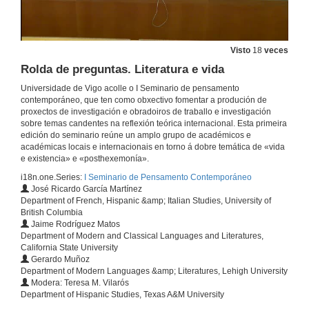
Heidegger, técnica e infrapolítica hoxe
Visto
18
veces
28 de xuño de 2019
Rolda de preguntas. Literatura e vida
Universidade de Vigo acolle o I Seminario de pensamento
Existencia-extinción
contemporáneo, que ten como obxectivo fomentar a produción de
proxectos de investigación e obradoiros de traballo e investigación
28 de xuño de 2019
sobre temas candentes na reflexión teórica internacional. Esta primeira
edición do seminario reúne un amplo grupo de académicos e
académicas locais e internacionais en torno á dobre temática de «vida
Rolda de preguntas. Existencia e vida
e existencia» e «posthexemonía».
28 de xuño de 2019
i18n.one.Series:
I Seminario de Pensamento Contemporáneo
José Ricardo García Martínez
Department of French, Hispanic &amp; Italian Studies, University of
British Columbia
Presentación dos compoñentes do Panel 2: Literatura e vida
Jaime Rodríguez Matos
Department of Modern and Classical Languages and Literatures,
28 de xuño de 2019
California State University
Gerardo Muñoz
Department of Modern Languages &amp; Literatures, Lehigh University
Réxime de signos, xéneros literarios e poshegemonía
Modera: Teresa M. Vilarós
Department of Hispanic Studies, Texas A&M University
28 de xuño de 2019