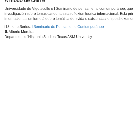
A modo de cierre
Universidade de Vigo acolle o I Seminario de pensamento contemporáneo, que t
investigación sobre temas candentes na reflexión teórica internacional. Esta 
internacionais en torno á dobre temática de «vida e existencia» e «posthexemo
i18n.one.Series:
I Seminario de Pensamento Contemporáneo
Alberto Moreiras
Department of Hispanic Studies, Texas A&M University