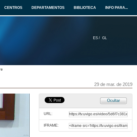
CENTROS
DEPARTAMENTOS
BIBLIOTECA
INFO PARA...
29 de xuño de 2019
Subalternidades post-hexemónicas: unha reflexión desde o feminismo
29 de xuño de 2019
ES /
GL
Hexemonía e pedagoxía, un achegamento ao pensamento educativo de Gramsci
29 de xuño de 2019
re
Rolda de preguntas. Gramsci e poshegemonía
29 de mar. de 2019
29 de xuño de 2019
Ocultar
Clip001presenta_cut1.mp4
URL:
29 de xuño de 2019
IFRAME:
Da terra á nube: existencia e tecnoloxía intelixente