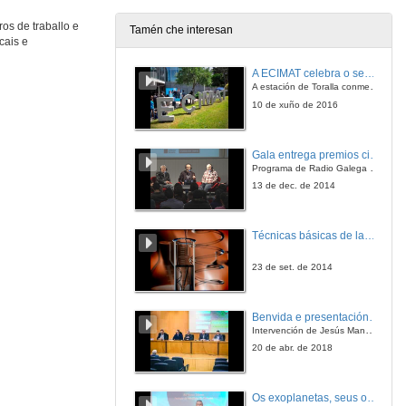
os de traballo e
Tamén che interesan
cais e
A ECIMAT celebra o seu décimo aniversario
A estación de Toralla conmemora a efeméride asinando un convenio coa Universidad del País Vasco
10 de xuño de 2016
Gala entrega premios ciencia que conta 2014. Fundación Barrié
Programa de Radio Galega "Efervescencia"
13 de dec. de 2014
Técnicas básicas de laboratorio aplicadas á bioloxía
23 de set. de 2014
Benvida e presentación da xornada
Intervención de Jesús Manuel Míguez, Decano da Facultade de Bioloxía
20 de abr. de 2018
Os exoplanetas, seus océanos e a búsqueda de vida neles.