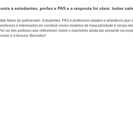
nta a estudantes, profes e PAS e a resposta foi clara: todas s
án fartos do patriarcado. Estudantes, PAS e profesores aliados e empáticos que 
privilexios e interesados en construír novos modelos de masculinidade e novas r
Por iso lles pedimos que reflexionen sobre o machismo aínda tan presente na nosa
ensión e á tenrura. Benvidos!