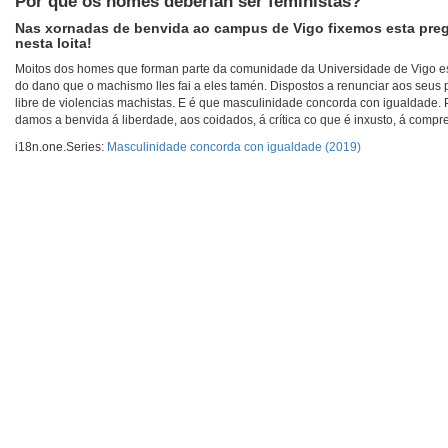
Por que os homes deberían ser feministas?
Nas xornadas de benvida ao campus de Vigo fixemos esta pregu
nesta loita!
Moitos dos homes que forman parte da comunidade da Universidade de Vigo est
do dano que o machismo lles fai a eles tamén. Dispostos a renunciar aos seus 
libre de violencias machistas. E é que masculinidade concorda con igualdade. 
damos a benvida á liberdade, aos coidados, á crítica co que é inxusto, á compr
i18n.one.Series:
Masculinidade concorda con igualdade (2019)