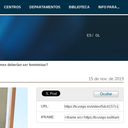
CENTROS
DEPARTAMENTOS
BIBLIOTECA
INFO PARA...
ES /
GL
mes deberían ser feministas?
15 de nov. de 2019
Ocultar
URL:
IFRAME:
Referentes masculinos