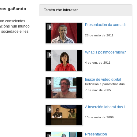
aímos gañando
Tamén che interesan
son conscientes
Presentación da xornada
elacións nun mundo
 sociedade e lles
23 de maio de 2011
What is postmodernism?
4 de out. de 2011
Imaxe de vídeo dixital
Definición e parámetros dunha imaxe dixital. Resolución e Aspecto. Profundidade da cor. Compresión. Frame por segundo. Entrelazado. Campos, cadros
7 de nov. de 2005
A inserción laboral dos licenciados en Ciencias do Mar: a carreira investigadora
15 de maio de 2006
Presentación