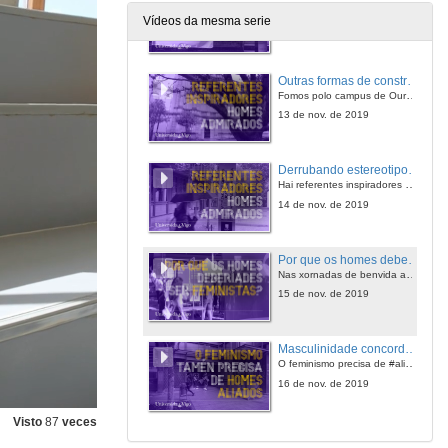
Estudantes, profes e PAS do Campus de Vigo fálannos dos seus referentes máis admirados: homes que os fixeron mellores persoas
Vídeos da mesma serie
12 de nov. de 2019
Outras formas de construír a masculinidade
Fomos polo campus de Ourense e Pontevedra e preguntamos por aqueles homes que romperon esquemas, que fixeron cousas diferentes ás que se supoñía debía facer un home. E non hai que ir moi lonxe para iso: moitos pais e avós foron referentes dos homes cos que falamos.
13 de nov. de 2019
Derrubando estereotipos: máis aló do “machirulo”
Hai referentes inspiradores masculinos nos que os estudantes de hoxe, neste caso do campus de Ourense, se fixan polos seus valores, polas súas accións e reivindicacións e porque #masculinidadeconcordaconigualdade
14 de nov. de 2019
Por que os homes deberían ser feministas?
Nas xornadas de benvida ao campus de Vigo fixemos esta pregunta a estudantes, profes e PAS e a resposta foi clara: todas saímos gañando nesta loita!
15 de nov. de 2019
Masculinidade concorda con igualdade
O feminismo precisa de #aliadosfeministas
16 de nov. de 2019
Visto
87
veces