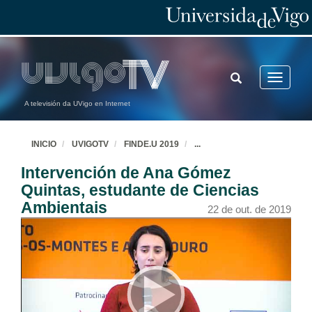
TOGGLE
Toggle
SEARCH
navigatio
A televisión da UVigo en Internet
INICIO
UVIGOTV
FINDE.U 2019
...
Intervención de Ana Gómez
Quintas, estudante de Ciencias
Ambientais
22 de out. de 2019