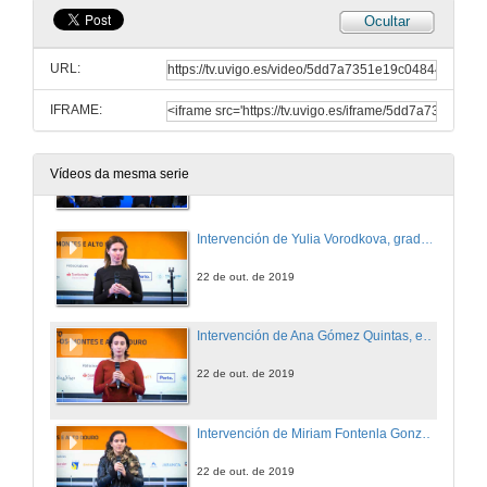
Ocultar
Intervención de Manuel Reigosa, reitor da Universidade de Vigo
URL:
22 de out. de 2019
IFRAME:
Presentación do obradoiro Elevator Pitch: Presenta o teu talento
Intervención de Reyes Fernández González
Vídeos da mesma serie
22 de out. de 2019
Intervención de Yulia Vorodkova, graduada en comercio
22 de out. de 2019
Intervención de Ana Gómez Quintas, estudante de Ciencias Ambientais
22 de out. de 2019
Intervención de Miriam Fontenla González, estudiante do Máster en Enxeñería Industrial
22 de out. de 2019