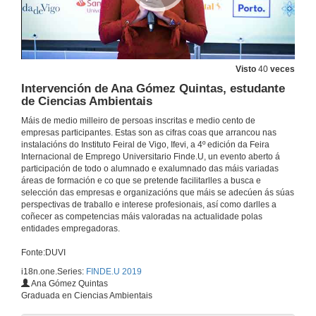
Visto
40
veces
Intervención de Ana Gómez Quintas, estudante
de Ciencias Ambientais
Máis de medio milleiro de persoas inscritas e medio cento de
empresas participantes. Estas son as cifras coas que arrancou nas
instalacións do Instituto Feiral de Vigo, Ifevi, a 4º edición da Feira
Finde.U 2019. Abrir portas ó futuro
Internacional de Emprego Universitario Finde.U, un evento aberto á
participación de todo o alumnado e exalumnado das máis variadas
22 de out. de 2019
áreas de formación e co que se pretende facilitarlles a busca e
selección das empresas e organizacións que máis se adecúen ás súas
perspectivas de traballo e interese profesionais, así como darlles a
coñecer as competencias máis valoradas na actualidade polas
Intervención de Natalia Caparrini, vicerreitora de Captación de Alumnado, Estudantes e Extensión Universitaria
entidades empregadoras.
22 de out. de 2019
Fonte:DUVI
i18n.one.Series:
FINDE.U 2019
Intervención de Abel Caballero, Alcalde de Vigo
Ana Gómez Quintas
Graduada en Ciencias Ambientais
22 de out. de 2019