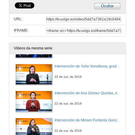
Ocultar
Intervención de Manuel Reigosa, reitor da Universidade de Vigo
URL:
22 de out. de 2019
IFRAME:
Presentación do obradoiro Elevator Pitch: Presenta o teu talento
Intervención de Reyes Fernández González
Vídeos da mesma serie
22 de out. de 2019
Intervención de Yulia Vorodkova, graduada en comercio
22 de out. de 2019
Intervención de Ana Gómez Quintas, estudante de Ciencias Ambientais
22 de out. de 2019
Intervención de Miriam Fontenla González, estudiante do Máster en Enxeñería Industrial
22 de out. de 2019