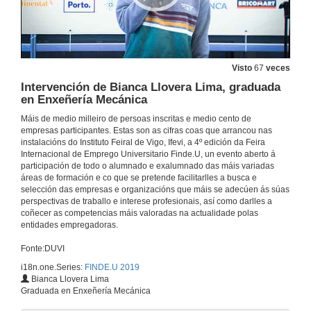
Visto
67
veces
Intervención de Bianca Llovera Lima, graduada
en Enxeñería Mecánica
Máis de medio milleiro de persoas inscritas e medio cento de
empresas participantes. Estas son as cifras coas que arrancou nas
instalacións do Instituto Feiral de Vigo, Ifevi, a 4º edición da Feira
Finde.U 2019. Abrir portas ó futuro
Internacional de Emprego Universitario Finde.U, un evento aberto á
participación de todo o alumnado e exalumnado das máis variadas
22 de out. de 2019
áreas de formación e co que se pretende facilitarlles a busca e
selección das empresas e organizacións que máis se adecúen ás súas
perspectivas de traballo e interese profesionais, así como darlles a
coñecer as competencias máis valoradas na actualidade polas
Intervención de Natalia Caparrini, vicerreitora de Captación de Alumnado, Estudantes e Extensión Universitaria
entidades empregadoras.
22 de out. de 2019
Fonte:DUVI
i18n.one.Series:
FINDE.U 2019
Intervención de Abel Caballero, Alcalde de Vigo
Bianca Llovera Lima
Graduada en Enxeñería Mecánica
22 de out. de 2019