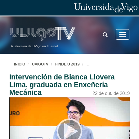
TOGGLE
Toggle
SEARCH
navigatio
A televisión da UVigo en Internet
INICIO
UVIGOTV
FINDE.U 2019
...
Intervención de Bianca Llovera
Lima, graduada en Enxeñería
Mecánica
22 de out. de 2019