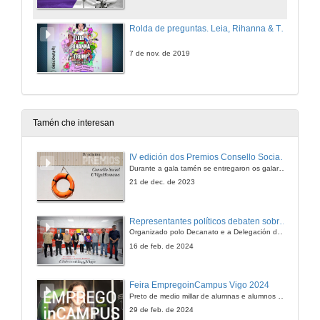
Rolda de preguntas. Leia, Rihanna & Trump. De como o feminismo transformou a cultura pop e de como o machismo reacciona con terror
7 de nov. de 2019
Tamén che interesan
IV edición dos Premios Consello Social UVigo Humana
Durante a gala tamén se entregaron os galardóns aos mellores TFG e TFM en materia de Axenda 2030
21 de dec. de 2023
Representantes políticos debaten sobre educación e xuventude no campus de Pontevedra
Organizado polo Decanato e a Delegación de Alumnado de Dirección e Xestión Pública e coa participación de candidatos de PP, BNG, PSOE, Sumar e Podemos
16 de feb. de 2024
Feira EmpregoinCampus Vigo 2024
Preto de medio millar de alumnas e alumnos buscan coñecer máis de preto as oportunidades que lles achegan as arredor de medio cento de empresas que participan na edición viguesa da feira. Xunto coa visita aos stands, durante a feria desenvólvense varias actividades complementarias, como obradoiros, conversas, mesas redondas ou o pasaporte de empregabilidade, un espazo no que poderán recibir asesoramento sobre o seu CV.
29 de feb. de 2024