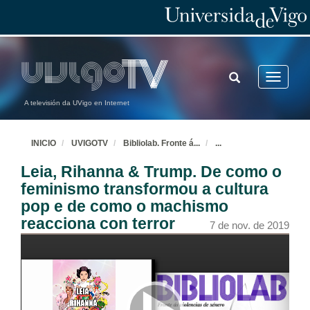
TOGGLE
Toggle
SEARCH
navigatio
A televisión da UVigo en Internet
INICIO
UVIGOTV
Bibliolab. Fronte á
...
...
Leia, Rihanna & Trump. De como o
feminismo transformou a cultura
pop e de como o machismo
reacciona con terror
7 de nov. de 2019