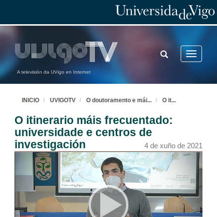
TOGGLE
Toggle
SEARCH
navigatio
A televisión da UVigo en Internet
INICIO
UVIGOTV
O doutoramento e mái
...
O it
...
O itinerario máis frecuentado:
universidade e centros de
investigación
4 de xuño de 2021