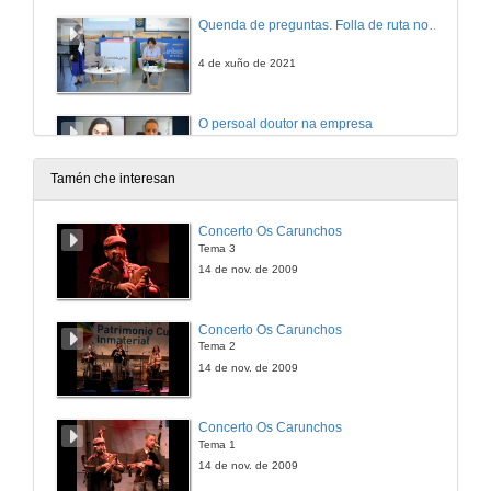
Quenda de preguntas. Folla de ruta no ámbito privado
4 de xuño de 2021
O persoal doutor na empresa
Mesa redonda
4 de xuño de 2021
Tamén che interesan
Apoios no camiño da ciencia
Concerto Os Carunchos
Mesa redonda
Tema 3
4 de xuño de 2021
14 de nov. de 2009
Concerto Os Carunchos
Tema 2
14 de nov. de 2009
Concerto Os Carunchos
Tema 1
14 de nov. de 2009