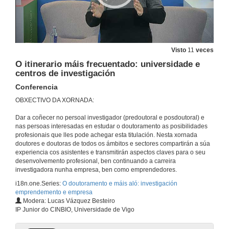
Visto
11
veces
O itinerario máis frecuentado: universidade e
centros de investigación
Conferencia
OBXECTIVO DA XORNADA:
Benvida
Dar a coñecer no persoal investigador (predoutoral e posdoutoral) e
4 de xuño de 2021
nas persoas interesadas en estudar o doutoramento as posibilidades
profesionais que lles pode achegar esta titulación. Nesta xornada
doutores e doutoras de todos os ámbitos e sectores compartirán a súa
Recomendacións antes da viaxe: (Ser doutor)
experiencia cos asistentes e transmitirán aspectos claves para o seu
Conferencia
desenvolvemento profesional, ben continuando a carreira
4 de xuño de 2021
investigadora nunha empresa, ben como emprendedores.
i18n.one.Series:
O doutoramento e máis aló: investigación
emprendemento e empresa
Presentación de Pedro Arenas
Modera: Lucas Vázquez Besteiro
IP Junior do CINBIO, Universidade de Vigo
4 de xuño de 2021