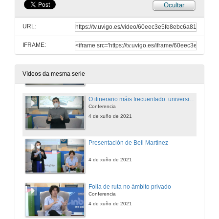
Ocultar
A maleta da tese de doutoramento
Conferencia
URL:
4 de xuño de 2021
IFRAME:
Destino: emprendemento
Mesa redonda
4 de xuño de 2021
Vídeos da mesma serie
O itinerario máis frecuentado: universidade e centros de investigación
Conferencia
4 de xuño de 2021
Presentación de Beli Martínez
4 de xuño de 2021
Folla de ruta no ámbito privado
Conferencia
4 de xuño de 2021