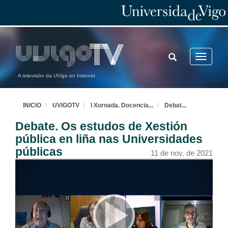
TOGGLE
Toggle
SEARCH
navigatio
A televisión da UVigo en Internet
INICIO
UVIGOTV
I Xornada. Docencia
...
Debat
...
Inauguración da I Xornada de docencia virtual universitaria
Debate. Os estudos de Xestión
11 de nov. de 2021
pública en liña nas Universidades
públicas
11 de nov. de 2021
Presentación da mesa: Experiencias de universidades públicas online
11 de nov. de 2021
INTECCA-UNED
Conferencia
11 de nov. de 2021