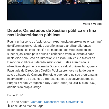
Os actorres da docencia na UOC
Conferencia
11 de nov. de 2021
Visto
6
veces
Debate. Os estudos de Xestión pública en liña
Quenda de preguntas. Experiencias de universidades públicas online
nas Universidades públicas
11 de nov. de 2021
Reunir unha serie de “actores con experiencia en proxectos e-learning”
de diferentes universidades españolas para analizar diferentes
experiencias de implantación de modalidades virtuais no ensino
superior, así como para darlles a coñecer o traballo levado a cabo
Presentación da mesa: Experiencias na modalidade online de universidades públicas presencias
neste eido polo Grao en Dirección e Xestión Pública e o Máster en
Dirección Publica e Liderado Institucional. Estes eran os dous
11 de nov. de 2021
obxectivos da primeira xornada Docencia virtual universitaria, que a
Facultade de Dirección e Xestión Publica promove na tarde deste
xoves a través de Campus Remoto e que reúne no seu programa as
Estudos online na Universidad presencial: O camiño da Universidad de Burgos
intervencións de docentes e representantes das universidades de
Conferencia
Burgos, Oviedo, Zaragoza e Rey Juan Carlos, da UNED e da UOC,
11 de nov. de 2021
ademais da propia UVigo
Fonte: DUVI
URJC
Conferencia
i18n.one.Series:
I Xornada. Docencia virtual Universitaria
Xose Maria Mahou Lago
11 de nov. de 2021