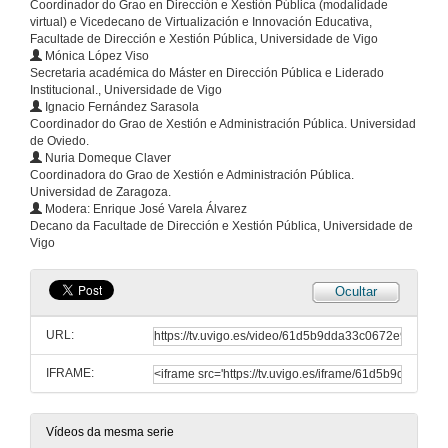
Coordinador do Grao en Dirección e Xestión Pública (modalidade
virtual) e Vicedecano de Virtualización e Innovación Educativa,
Facultade de Dirección e Xestión Pública, Universidade de Vigo
Universidades Híbridas no EEES Español: o caso dos Estudos Dirección e Xestión Pública na UVigo
Mónica López Viso
Conferencia
Secretaria académica do Máster en Dirección Pública e Liderado
11 de nov. de 2021
Institucional., Universidade de Vigo
Ignacio Fernández Sarasola
Coordinador do Grao de Xestión e Administración Pública. Universidad
Quenda de preguntas. Experiencias na modalidade online de universidades públicas presencias
de Oviedo.
Nuria Domeque Claver
11 de nov. de 2021
Coordinadora do Grao de Xestión e Administración Pública.
Universidad de Zaragoza.
Modera: Enrique José Varela Álvarez
Presentación da Mesa: Os estudos de xestión pública online nas universidades públicas
Decano da Facultade de Dirección e Xestión Pública, Universidade de
Vigo
11 de nov. de 2021
Ocultar
Grao en Xestión e Administración Pública (GAP) Universidad de Zaragoza (Campus Huesca)
Conferencia
URL:
11 de nov. de 2021
IFRAME:
Os estudios de xestión pública online nas Universidades Públicas
Conferencia
Vídeos da mesma serie
11 de nov. de 2021